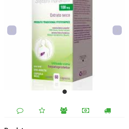
DEIXE
MINHA
INDIQUE
FORMAS
CALCULAR
SEU
LISTA
AO
DE
FRETE
COMENTÁRIO
DE
AMIGO
PAGAMENTO
DESEJOS