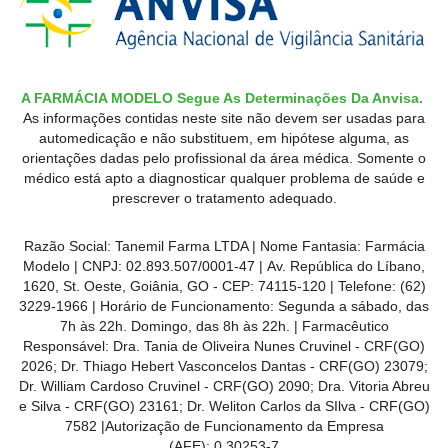
A FARMÁCIA MODELO Segue As Determinações Da Anvisa.
As informações contidas neste site não devem ser usadas para
automedicação e não substituem, em hipótese alguma, as
orientações dadas pelo profissional da área médica. Somente o
médico está apto a diagnosticar qualquer problema de saúde e
prescrever o tratamento adequado.
Razão Social: Tanemil Farma LTDA | Nome Fantasia: Farmácia
Modelo | CNPJ: 02.893.507/0001-47 | Av. República do Líbano,
1620, St. Oeste, Goiânia, GO - CEP: 74115-120 | Telefone: (62)
3229-1966 | Horário de Funcionamento: Segunda a sábado, das
7h às 22h. Domingo, das 8h às 22h. | Farmacêutico
Responsável: Dra. Tania de Oliveira Nunes Cruvinel - CRF(GO)
2026; Dr. Thiago Hebert Vasconcelos Dantas - CRF(GO)
23079
;
Dr. William Cardoso Cruvinel - CRF(GO) 2090; Dra. Vitoria Abreu
e Silva - CRF(GO) 23161; Dr. Weliton Carlos da SIlva - CRF(GO)
7582 |Autorização de Funcionamento da Empresa
(AFE):
0.30253-7