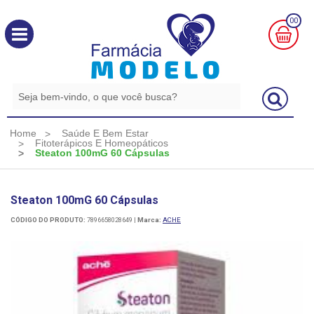
00
MINHA
CESTA
R$
0,00
Home
Saúde E Bem Estar
Fitoterápicos E Homeopáticos
Steaton 100mG 60 Cápsulas
Steaton 100mG 60 Cápsulas
CÓDIGO DO PRODUTO:
7896658028649
|
Marca:
ACHE