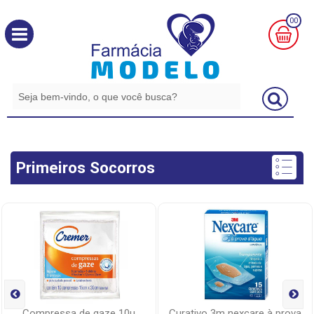
00
MINHA
CESTA
R$
0,00
Primeiros Socorros
compressa de gaze 10u
curativo 3m nexcare à prova