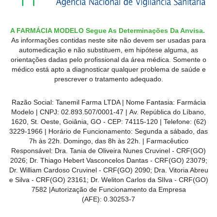
A FARMÁCIA MODELO Segue As Determinações Da Anvisa.
As informações contidas neste site não devem ser usadas para
automedicação e não substituem, em hipótese alguma, as
orientações dadas pelo profissional da área médica. Somente o
médico está apto a diagnosticar qualquer problema de saúde e
prescrever o tratamento adequado.
Razão Social: Tanemil Farma LTDA | Nome Fantasia: Farmácia
Modelo | CNPJ: 02.893.507/0001-47 | Av. República do Líbano,
1620, St. Oeste, Goiânia, GO - CEP: 74115-120 | Telefone: (62)
3229-1966 | Horário de Funcionamento: Segunda a sábado, das
7h às 22h. Domingo, das 8h às 22h. | Farmacêutico
Responsável: Dra. Tania de Oliveira Nunes Cruvinel - CRF(GO)
2026; Dr. Thiago Hebert Vasconcelos Dantas - CRF(GO)
23079
;
Dr. William Cardoso Cruvinel - CRF(GO) 2090; Dra. Vitoria Abreu
e Silva - CRF(GO) 23161; Dr. Weliton Carlos da SIlva - CRF(GO)
7582 |Autorização de Funcionamento da Empresa
(AFE):
0.30253-7