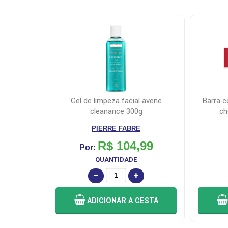
barra cereal nutry light morango /
protetor solar facial sem cor actine
0g
chocolate 22g - emba...
RE
NUTRIMENTAL
,99
R$ 2,50
Por:
E
QUANTIDADE
 CESTA
ADICIONAR
A CESTA