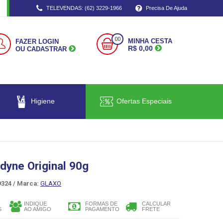
TELEVENDAS: (62) 3229-1966
Precisa De Ajuda
00
MINHA CESTA
FAZER LOGIN
R$ 0,00
OU CADASTRAR
Higiene
Ofertas Especiais
dyne Original 90g
324 /
Marca:
GLAXO
INDIQUE
FORMAS DE
CALCULAR
S
AO AMIGO
PAGAMENTO
FRETE