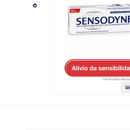
90g
CÓDIGO
DO
PRODUTO:
7896009419324
|
Marca:
GLAXO