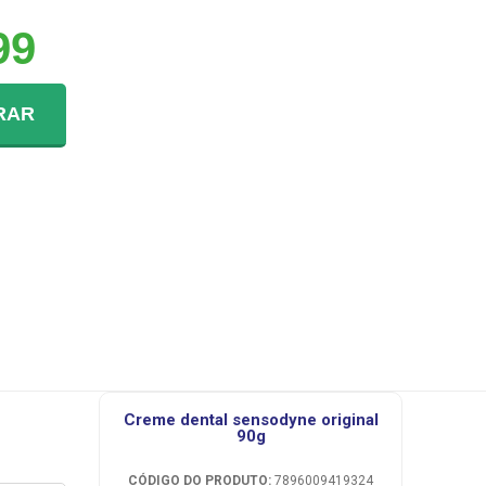
99
RAR
creme dental sensodyne original
90g
CÓDIGO DO PRODUTO:
7896009419324