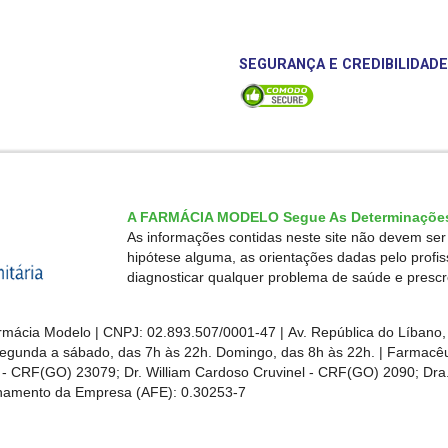
SEGURANÇA E CREDIBILIDADE
A FARMÁCIA MODELO Segue As Determinações
As informações contidas neste site não devem se
hipótese alguma, as orientações dadas pelo profi
diagnosticar qualquer problema de saúde e presc
mácia Modelo | CNPJ: 02.893.507/0001-47 | Av. República do Líbano, 
egunda a sábado, das 7h às 22h. Domingo, das 8h às 22h. | Farmacêut
s - CRF(GO)
23079
; Dr. William Cardoso Cruvinel - CRF(GO) 2090; Dra.
ionamento da Empresa (AFE):
0.30253-7