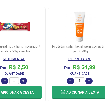
gel de limpeza bioderma sébium
fps 60 40g
actif 200ml
PIERRE FABRE
BIODERMA
R$ 64,99
R$ 64,99
Por:
Por:
QUANTIDADE
QUANTIDADE
ADICIONAR
A CESTA
ADICIONAR
A CESTA