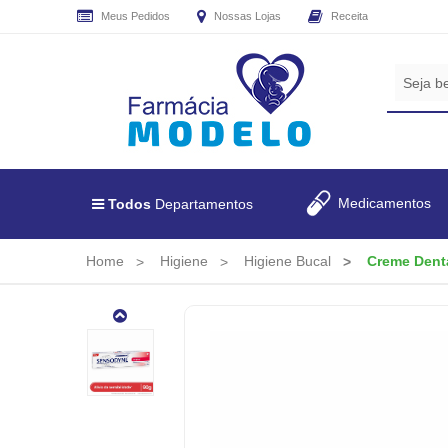
Meus Pedidos
Nossas Lojas
Receita
CADASTRE
SEU
E-
MAIL
E
RECEBA
Medicamentos
Todos
Departamentos
TODAS
AS
PROMOÇÕES
Home
Higiene
Higiene Bucal
Creme Dent
EXCLUSIVAS.
Creme
Dental
Sensodyne
Original