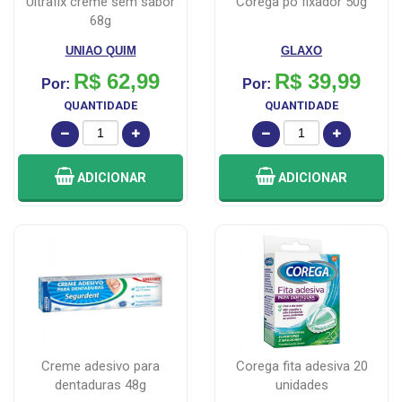
ultrafix creme sem sabor
corega po fixador 50g
68g
UNIAO QUIM
GLAXO
R$ 62,99
R$ 39,99
Por:
Por:
QUANTIDADE
QUANTIDADE
ADICIONAR
ADICIONAR
creme adesivo para
corega fita adesiva 20
dentaduras 48g
unidades