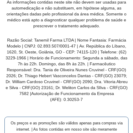
As informações contidas neste site não devem ser usadas para
automedicação e não substituem, em hipótese alguma, as
orientações dadas pelo profissional da área médica. Somente o
médico está apto a diagnosticar qualquer problema de saúde e
prescrever o tratamento adequado.
Razão Social: Tanemil Farma LTDA | Nome Fantasia: Farmácia
Modelo | CNPJ: 02.893.507/0001-47 | Av. República do Líbano,
1620, St. Oeste, Goiânia, GO - CEP: 74115-120 | Telefone: (62)
3229-1966 | Horário de Funcionamento: Segunda a sábado, das
7h às 22h. Domingo, das 8h às 22h. | Farmacêutico
Responsável: Dra. Tania de Oliveira Nunes Cruvinel - CRF(GO)
2026; Dr. Thiago Hebert Vasconcelos Dantas - CRF(GO)
23079
;
Dr. William Cardoso Cruvinel - CRF(GO) 2090; Dra. Vitoria Abreu
e Silva - CRF(GO) 23161; Dr. Weliton Carlos da SIlva - CRF(GO)
7582 |Autorização de Funcionamento da Empresa
(AFE):
0.30253-7
Os preços e as promoções são válidos apenas para compras via
internet. | As fotos contidas em nosso site são meramente