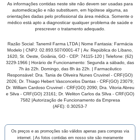
As informações contidas neste site não devem ser usadas para
automedicação e não substituem, em hipótese alguma, as
orientações dadas pelo profissional da área médica. Somente o
médico está apto a diagnosticar qualquer problema de saúde e
prescrever o tratamento adequado.
Razão Social: Tanemil Farma LTDA | Nome Fantasia: Farmácia
Modelo | CNPJ: 02.893.507/0001-47 | Av. República do Líbano,
1620, St. Oeste, Goiânia, GO - CEP: 74115-120 | Telefone: (62)
3229-1966 | Horário de Funcionamento: Segunda a sábado, das
7h às 22h. Domingo, das 8h às 22h. | Farmacêutico
Responsável: Dra. Tania de Oliveira Nunes Cruvinel - CRF(GO)
2026; Dr. Thiago Hebert Vasconcelos Dantas - CRF(GO)
23079
;
Dr. William Cardoso Cruvinel - CRF(GO) 2090; Dra. Vitoria Abreu
e Silva - CRF(GO) 23161; Dr. Weliton Carlos da SIlva - CRF(GO)
7582 |Autorização de Funcionamento da Empresa
(AFE):
0.30253-7
Os preços e as promoções são válidos apenas para compras via
internet. | As fotos contidas em nosso site são meramente