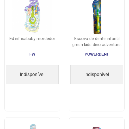
ed.inf isababy mordedor
escova de dente infantil
green kids dino adventure,
sor...
FW
POWERDENT
Indisponível
Indisponível