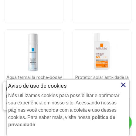
água termal la roche-posay
protetor solar anti-idade la
×
50ml
roche-posay anthelios
Aviso de uso de cookies
Farmácia Modelo | Goiânia | Entrega Imediata e Clique-
hydr...
Retire
LA ROCHE
LA ROCHE
Nós utilizamos cookies para possibilitar e aprimorar
Clique aqui...
sua experiência em nosso site. Acessando nossas
Indisponível
Indisponível
páginas você concorda com a coleta e uso desses
cookies. Para saber mais, visite nossa
política de
privacidade
.