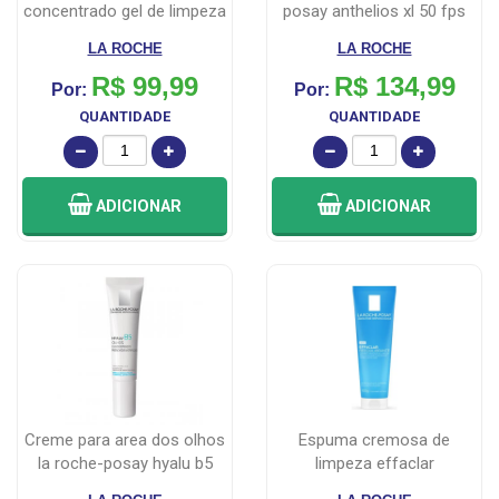
concentrado gel de limpeza
posay anthelios xl 50 fps
faci...
200ml
LA ROCHE
LA ROCHE
R$ 99,99
R$ 134,99
Por:
Por:
QUANTIDADE
QUANTIDADE
ADICIONAR
ADICIONAR
creme para area dos olhos
espuma cremosa de
la roche-posay hyalu b5
limpeza effaclar
15ml
reequilibrante la ro...