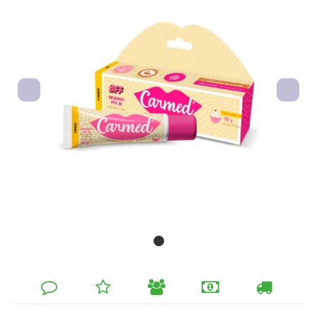
DEIXE
MINHA
INDIQUE
FORMAS
CALCULAR
SEU
LISTA
AO
DE
FRETE
COMENTÁRIO
DE
AMIGO
PAGAMENTO
DESEJOS