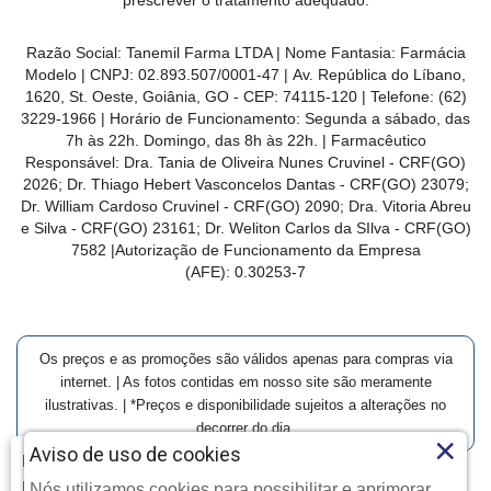
Razão Social: Tanemil Farma LTDA | Nome Fantasia: Farmácia
Modelo | CNPJ: 02.893.507/0001-47 | Av. República do Líbano,
1620, St. Oeste, Goiânia, GO - CEP: 74115-120 | Telefone: (62)
3229-1966 | Horário de Funcionamento: Segunda a sábado, das
7h às 22h. Domingo, das 8h às 22h. | Farmacêutico
Responsável: Dra. Tania de Oliveira Nunes Cruvinel - CRF(GO)
2026; Dr. Thiago Hebert Vasconcelos Dantas - CRF(GO)
23079
;
Dr. William Cardoso Cruvinel - CRF(GO) 2090; Dra. Vitoria Abreu
e Silva - CRF(GO) 23161; Dr. Weliton Carlos da SIlva - CRF(GO)
7582 |Autorização de Funcionamento da Empresa
(AFE):
0.30253-7
Os preços e as promoções são válidos apenas para compras via
internet. | As fotos contidas em nosso site são meramente
ilustrativas. | *Preços e disponibilidade sujeitos a alterações no
decorrer do dia.
×
Aviso de uso de cookies
Farmácia Modelo | Goiânia | Entrega Imediata e Clique-
Retire
Nós utilizamos cookies para possibilitar e aprimorar