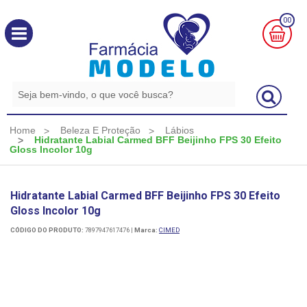
00
MINHA
CESTA
R$
0,00
Home
Beleza E Proteção
Lábios
Hidratante Labial Carmed BFF Beijinho FPS 30 Efeito
Gloss Incolor 10g
Hidratante Labial Carmed BFF Beijinho FPS 30 Efeito
Gloss Incolor 10g
CÓDIGO DO PRODUTO:
7897947617476
|
Marca:
CIMED