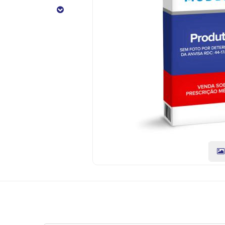
CÓDIGO
DO
PRODUTO:
7896181905080
|
Marca:
ACHE