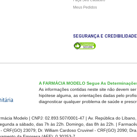
Meus Pedidos
SEGURANÇA E CREDIBILIDADE
A FARMÁCIA MODELO Segue As Determinações
As informações contidas neste site não devem se
hipótese alguma, as orientações dadas pelo profi
diagnosticar qualquer problema de saúde e presc
mácia Modelo | CNPJ: 02.893.507/0001-47 | Av. República do Líbano, 
egunda a sábado, das 7h às 22h. Domingo, das 8h às 22h. | Farmacêut
s - CRF(GO)
23079
; Dr. William Cardoso Cruvinel - CRF(GO) 2090; Dra.
ionamento da Empresa (AFE):
0.30253-7