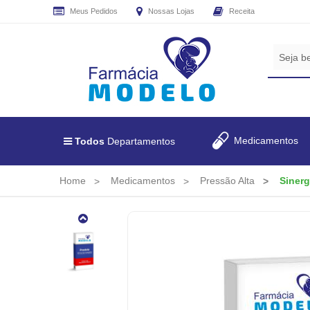
Meus Pedidos
Nossas Lojas
Receita
CADASTRE
SEU
E-
MAIL
E
RECEBA
Medicamentos
Todos
Departamentos
TODAS
AS
PROMOÇÕES
Home
Medicamentos
Pressão Alta
Siner
EXCLUSIVAS.
Sinergen
5/20mg
30
Cápsulas