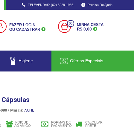
TELEVENDAS: (62) 3229-1966
Precisa De Ajuda
00
MINHA CESTA
FAZER LOGIN
R$ 0,00
OU CADASTRAR
Higiene
Ofertas Especiais
 Cápsulas
080 /
Marca:
ACHE
INDIQUE
FORMAS DE
CALCULAR
S
AO AMIGO
PAGAMENTO
FRETE