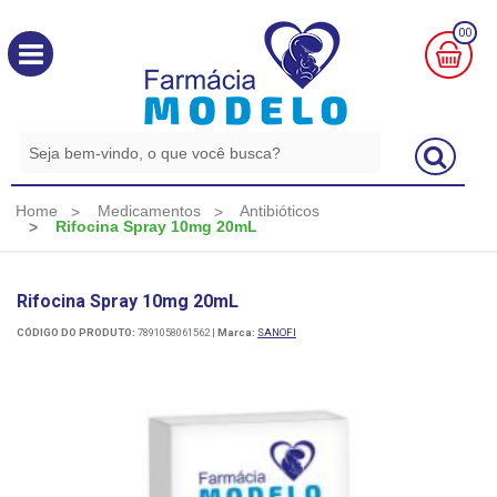
00
MINHA
CESTA
R$
0,00
Home
Medicamentos
Antibióticos
Rifocina Spray 10mg 20mL
Rifocina Spray 10mg 20mL
CÓDIGO DO PRODUTO:
7891058061562
|
Marca:
SANOFI