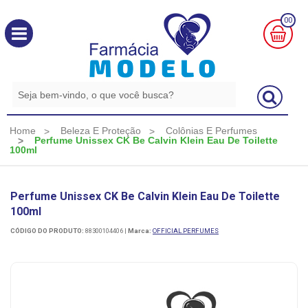
00
MINHA
CESTA
R$
0,00
Home
Beleza E Proteção
Colônias E Perfumes
Perfume Unissex CK Be Calvin Klein Eau De Toilette
100ml
Perfume Unissex CK Be Calvin Klein Eau De Toilette
100ml
CÓDIGO DO PRODUTO:
88300104406
|
Marca:
OFFICIAL PERFUMES