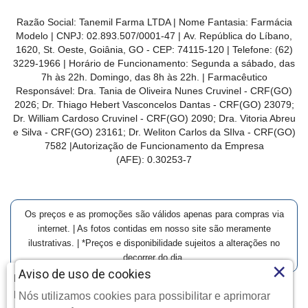
Razão Social: Tanemil Farma LTDA | Nome Fantasia: Farmácia
Modelo | CNPJ: 02.893.507/0001-47 | Av. República do Líbano,
1620, St. Oeste, Goiânia, GO - CEP: 74115-120 | Telefone: (62)
3229-1966 | Horário de Funcionamento: Segunda a sábado, das
7h às 22h. Domingo, das 8h às 22h. | Farmacêutico
Responsável: Dra. Tania de Oliveira Nunes Cruvinel - CRF(GO)
2026; Dr. Thiago Hebert Vasconcelos Dantas - CRF(GO)
23079
;
Dr. William Cardoso Cruvinel - CRF(GO) 2090; Dra. Vitoria Abreu
e Silva - CRF(GO) 23161; Dr. Weliton Carlos da SIlva - CRF(GO)
7582 |Autorização de Funcionamento da Empresa
(AFE):
0.30253-7
Os preços e as promoções são válidos apenas para compras via
internet. | As fotos contidas em nosso site são meramente
ilustrativas. | *Preços e disponibilidade sujeitos a alterações no
decorrer do dia.
×
Aviso de uso de cookies
Farmácia Modelo | Goiânia | Entrega Imediata e Clique-
Retire
Nós utilizamos cookies para possibilitar e aprimorar