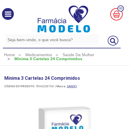
00
MINHA
CESTA
R$
0,00
Home
Medicamentos
Saúde Da Mulher
Minima 3 Cartelas 24 Comprimidos
Minima 3 Cartelas 24 Comprimidos
CÓDIGO DO PRODUTO:
7896422507561
|
Marca:
SANOFI