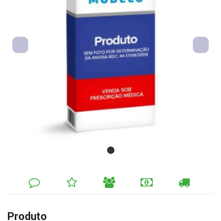
DEIXE
MINHA
INDIQUE
FORMAS
CALCULAR
SEU
LISTA
AO
DE
FRETE
COMENTÁRIO
DE
AMIGO
PAGAMENTO
DESEJOS
Produto