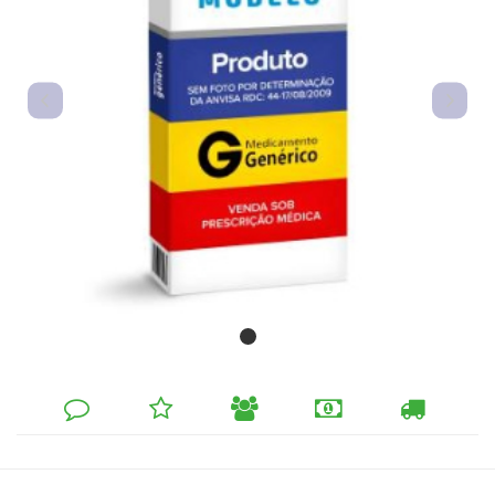
DEIXE
MINHA
INDIQUE
FORMAS
CALCULAR
SEU
LISTA
AO
DE
FRETE
COMENTÁRIO
DE
AMIGO
PAGAMENTO
DESEJOS