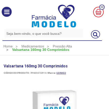
00
MINHA
CESTA
R$
0,00
Home
Medicamentos
Pressão Alta
Valsartana 160mg 30 Comprimidos
Valsartana 160mg 30 Comprimidos
CÓDIGO DO PRODUTO:
7896004732916
|
Marca:
GERMED