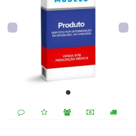
DEIXE
MINHA
INDIQUE
FORMAS
CALCULAR
SEU
LISTA
AO
DE
FRETE
COMENTÁRIO
DE
AMIGO
PAGAMENTO
DESEJOS