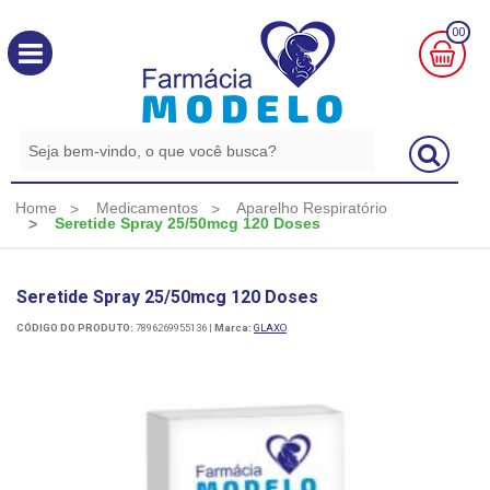
00
MINHA
CESTA
R$
0,00
Home
Medicamentos
Aparelho Respiratório
Seretide Spray 25/50mcg 120 Doses
Seretide Spray 25/50mcg 120 Doses
CÓDIGO DO PRODUTO:
7896269955136
|
Marca:
GLAXO