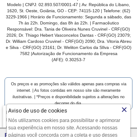
Modelo | CNPJ: 02.893.507/0001-47 | Av. República do Líbano,
1620, St. Oeste, Goiânia, GO - CEP: 74115-120 | Telefone: (62)
3229-1966 | Horário de Funcionamento: Segunda a sábado, das
7h às 22h. Domingo, das 8h às 22h. | Farmacêutico
Responsável: Dra. Tania de Oliveira Nunes Cruvinel - CRF(GO)
2026; Dr. Thiago Hebert Vasconcelos Dantas - CRF(GO)
23079
;
Dr. William Cardoso Cruvinel - CRF(GO) 2090; Dra. Vitoria Abreu
e Silva - CRF(GO) 23161; Dr. Weliton Carlos da SIlva - CRF(GO)
7582 |Autorização de Funcionamento da Empresa
(AFE):
0.30253-7
Os preços e as promoções são válidos apenas para compras via
internet. | As fotos contidas em nosso site são meramente
ilustrativas. | *Preços e disponibilidade sujeitos a alterações no
decorrer do dia.
×
Aviso de uso de cookies
Farmácia Modelo | Goiânia | Entrega Imediata e Clique-
Retire
Nós utilizamos cookies para possibilitar e aprimorar
Clique aqui...
Copyright © 2026 Farmácia Modelo - Todos os direitos
sua experiência em nosso site. Acessando nossas
R$ 164,88
Por:
reservados.
páginas você concorda com a coleta e uso desses