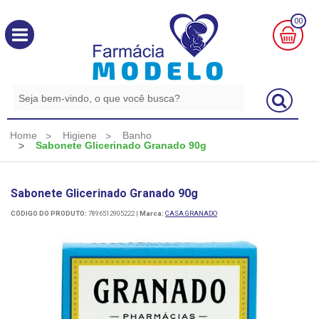
00
MINHA
CESTA
R$
0,00
Home
Higiene
Banho
Sabonete Glicerinado Granado 90g
Sabonete Glicerinado Granado 90g
CÓDIGO DO PRODUTO:
7896512905222
|
Marca:
CASA GRANADO