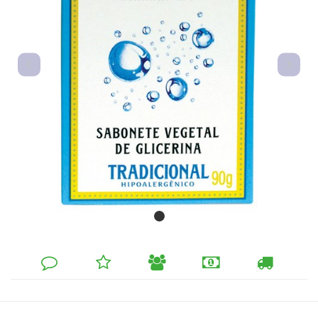
DEIXE
MINHA
INDIQUE
FORMAS
CALCULAR
SEU
LISTA
AO
DE
FRETE
COMENTÁRIO
DE
AMIGO
PAGAMENTO
DESEJOS