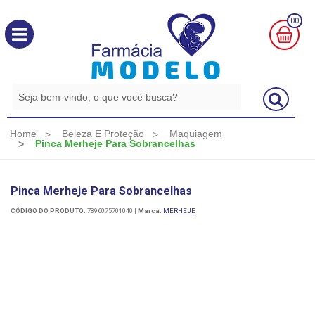
00
MINHA
CESTA
R$
0,00
Home
Beleza E Proteção
Maquiagem
Pinca Merheje Para Sobrancelhas
Pinca Merheje Para Sobrancelhas
CÓDIGO DO PRODUTO:
7896075701040
|
Marca:
MERHEJE