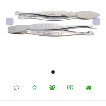
DEIXE
MINHA
INDIQUE
FORMAS
CALCULAR
SEU
LISTA
AO
DE
FRETE
COMENTÁRIO
DE
AMIGO
PAGAMENTO
DESEJOS