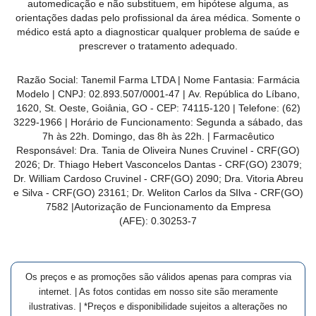
automedicação e não substituem, em hipótese alguma, as
orientações dadas pelo profissional da área médica. Somente o
médico está apto a diagnosticar qualquer problema de saúde e
prescrever o tratamento adequado.
Razão Social: Tanemil Farma LTDA | Nome Fantasia: Farmácia
Modelo | CNPJ: 02.893.507/0001-47 | Av. República do Líbano,
1620, St. Oeste, Goiânia, GO - CEP: 74115-120 | Telefone: (62)
3229-1966 | Horário de Funcionamento: Segunda a sábado, das
7h às 22h. Domingo, das 8h às 22h. | Farmacêutico
Responsável: Dra. Tania de Oliveira Nunes Cruvinel - CRF(GO)
2026; Dr. Thiago Hebert Vasconcelos Dantas - CRF(GO)
23079
;
Dr. William Cardoso Cruvinel - CRF(GO) 2090; Dra. Vitoria Abreu
e Silva - CRF(GO) 23161; Dr. Weliton Carlos da SIlva - CRF(GO)
7582 |Autorização de Funcionamento da Empresa
(AFE):
0.30253-7
Os preços e as promoções são válidos apenas para compras via
internet. | As fotos contidas em nosso site são meramente
ilustrativas. | *Preços e disponibilidade sujeitos a alterações no