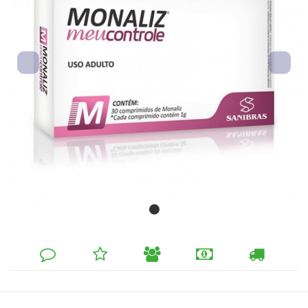
DEIXE
MINHA
INDIQUE
FORMAS
CALCULAR
SEU
LISTA
AO
DE
FRETE
COMENTÁRIO
DE
AMIGO
PAGAMENTO
DESEJOS