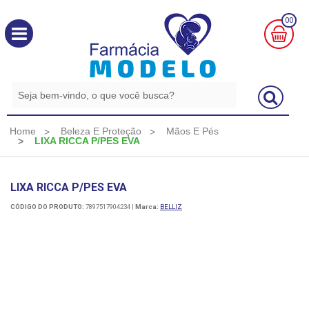
00
MINHA
CESTA
R$
0,00
Home
Beleza E Proteção
Mãos E Pés
LIXA RICCA P/PES EVA
LIXA RICCA P/PES EVA
CÓDIGO DO PRODUTO:
7897517904234
|
Marca:
BELLIZ