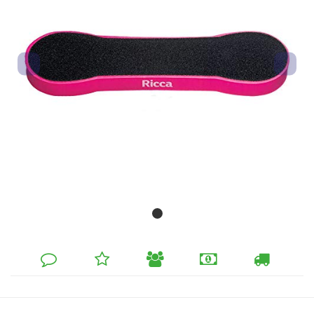
DEIXE
MINHA
INDIQUE
FORMAS
CALCULAR
SEU
LISTA
AO
DE
FRETE
COMENTÁRIO
DE
AMIGO
PAGAMENTO
DESEJOS