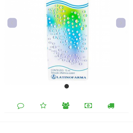
DEIXE
MINHA
INDIQUE
FORMAS
CALCULAR
SEU
LISTA
AO
DE
FRETE
COMENTÁRIO
DE
AMIGO
PAGAMENTO
DESEJOS