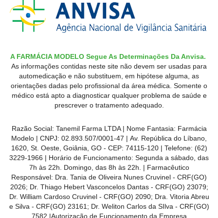
A FARMÁCIA MODELO Segue As Determinações Da Anvisa.
As informações contidas neste site não devem ser usadas para
automedicação e não substituem, em hipótese alguma, as
orientações dadas pelo profissional da área médica. Somente o
médico está apto a diagnosticar qualquer problema de saúde e
prescrever o tratamento adequado.
Razão Social: Tanemil Farma LTDA | Nome Fantasia: Farmácia
Modelo | CNPJ: 02.893.507/0001-47 | Av. República do Líbano,
1620, St. Oeste, Goiânia, GO - CEP: 74115-120 | Telefone: (62)
3229-1966 | Horário de Funcionamento: Segunda a sábado, das
7h às 22h. Domingo, das 8h às 22h. | Farmacêutico
Responsável: Dra. Tania de Oliveira Nunes Cruvinel - CRF(GO)
2026; Dr. Thiago Hebert Vasconcelos Dantas - CRF(GO)
23079
;
Dr. William Cardoso Cruvinel - CRF(GO) 2090; Dra. Vitoria Abreu
e Silva - CRF(GO) 23161; Dr. Weliton Carlos da SIlva - CRF(GO)
7582 |Autorização de Funcionamento da Empresa