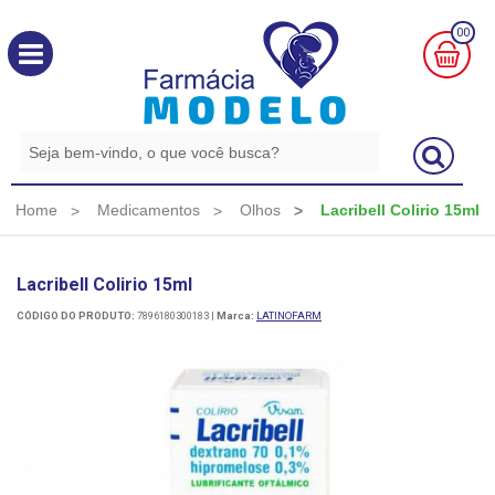
00
MINHA
CESTA
R$
0,00
Home
Medicamentos
Olhos
Lacribell Colirio 15ml
Lacribell Colirio 15ml
CÓDIGO DO PRODUTO:
7896180300183
|
Marca:
LATINOFARM