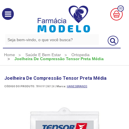
00
MINHA
CESTA
R$
0,00
Home
Saúde E Bem Estar
Ortopedia
Joelheira De Compressão Tensor Preta Média
Joelheira De Compressão Tensor Preta Média
CÓDIGO DO PRODUTO:
7896191260124
|
Marca:
HANESBRANDS