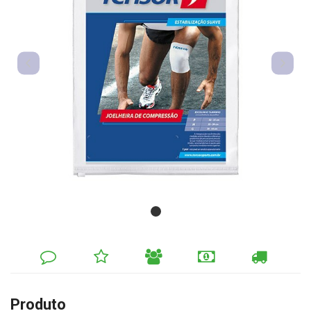
DEIXE
MINHA
INDIQUE
FORMAS
CALCULAR
SEU
LISTA
AO
DE
FRETE
COMENTÁRIO
DE
AMIGO
PAGAMENTO
DESEJOS
Produto