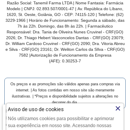
Razão Social: Tanemil Farma LTDA | Nome Fantasia: Farmácia
Modelo | CNPJ: 02.893.507/0001-47 | Av. República do Líbano,
1620, St. Oeste, Goiânia, GO - CEP: 74115-120 | Telefone: (62)
3229-1966 | Horário de Funcionamento: Segunda a sábado, das
7h às 22h. Domingo, das 8h às 22h. | Farmacêutico
Responsável: Dra. Tania de Oliveira Nunes Cruvinel - CRF(GO)
2026; Dr. Thiago Hebert Vasconcelos Dantas - CRF(GO)
23079
;
Dr. William Cardoso Cruvinel - CRF(GO) 2090; Dra. Vitoria Abreu
e Silva - CRF(GO) 23161; Dr. Weliton Carlos da SIlva - CRF(GO)
7582 |Autorização de Funcionamento da Empresa
(AFE):
0.30253-7
Os preços e as promoções são válidos apenas para compras via
internet. | As fotos contidas em nosso site são meramente
ilustrativas. | *Preços e disponibilidade sujeitos a alterações no
decorrer do dia.
×
Aviso de uso de cookies
Farmácia Modelo | Goiânia | Entrega Imediata e Clique-
Retire
Nós utilizamos cookies para possibilitar e aprimorar
Clique aqui...
Copyright © 2026 Farmácia Modelo - Todos os direitos
sua experiência em nosso site. Acessando nossas