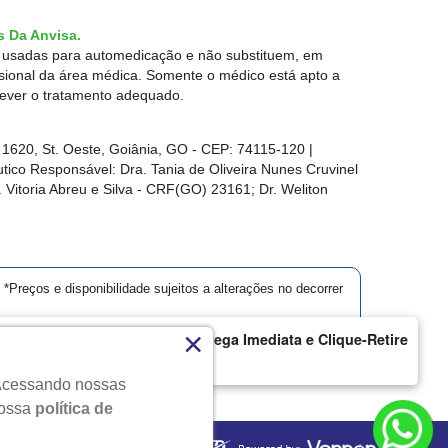
 Da Anvisa.
r usadas para automedicação e não substituem, em
ssional da área médica. Somente o médico está apto a
rever o tratamento adequado.
1620, St. Oeste, Goiânia, GO - CEP: 74115-120 |
ico Responsável: Dra. Tania de Oliveira Nunes Cruvinel
 Vitoria Abreu e Silva - CRF(GO) 23161; Dr. Weliton
*Preços e disponibilidade sujeitos a alterações no decorrer
×
armácia Modelo | Goiânia | Entrega Imediata e Clique-Retire
ique aqui...
. Acessando nossas
s.
nossa
política de