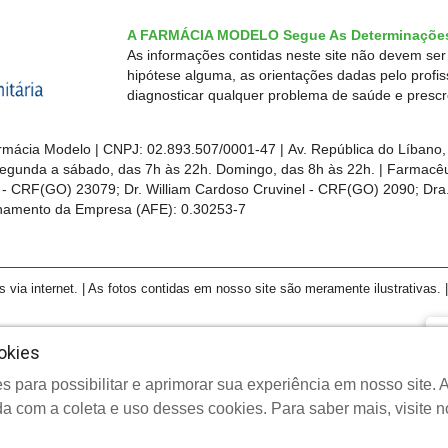
A FARMÁCIA MODELO Segue As Determinações
As informações contidas neste site não devem se
hipótese alguma, as orientações dadas pelo profi
diagnosticar qualquer problema de saúde e presc
mácia Modelo | CNPJ: 02.893.507/0001-47 | Av. República do Líbano, 
egunda a sábado, das 7h às 22h. Domingo, das 8h às 22h. | Farmacêut
s - CRF(GO)
23079
; Dr. William Cardoso Cruvinel - CRF(GO) 2090; Dra.
ionamento da Empresa (AFE):
0.30253-7
a internet. | As fotos contidas em nosso site são meramente ilustrativas. | 
F
okies
Cl
s para possibilitar e aprimorar sua experiência em nosso site
opyright © 2026 Farmácia Modelo - Todos os direitos reservado
a com a coleta e uso desses cookies. Para saber mais, visite 