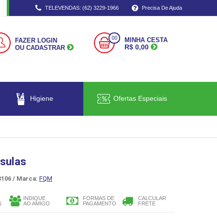
TELEVENDAS: (62) 3229-1966
Precisa De Ajuda
00
MINHA CESTA
FAZER LOGIN
R$ 0,00
OU CADASTRAR
Higiene
Ofertas Especiais
sulas
106 /
Marca:
FQM
INDIQUE
FORMAS DE
CALCULAR
S
AO AMIGO
PAGAMENTO
FRETE