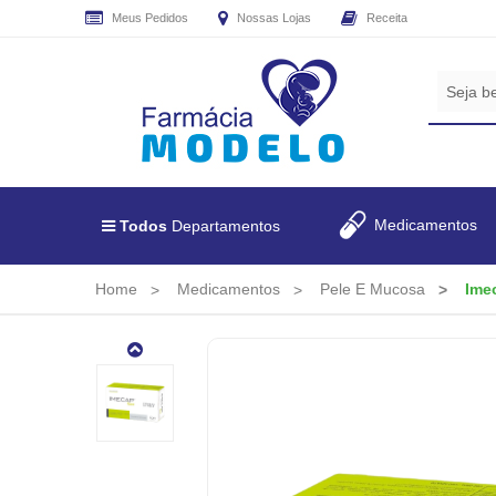
Meus Pedidos
Nossas Lojas
Receita
CADASTRE
SEU
E-
MAIL
E
RECEBA
Medicamentos
Todos
Departamentos
TODAS
AS
PROMOÇÕES
Home
Medicamentos
Pele E Mucosa
Ime
EXCLUSIVAS.
Imecap
Face
30
Capsulas