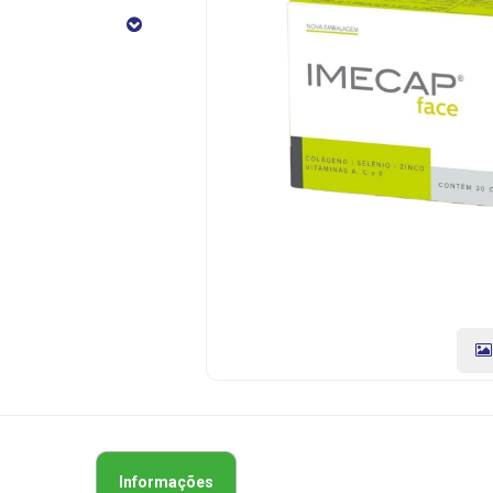
CÓDIGO
DO
PRODUTO:
7898414853106
|
Marca:
FQM
Informações