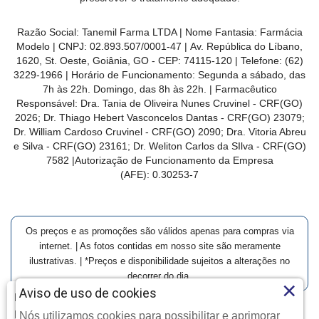
Razão Social: Tanemil Farma LTDA | Nome Fantasia: Farmácia
Modelo | CNPJ: 02.893.507/0001-47 | Av. República do Líbano,
1620, St. Oeste, Goiânia, GO - CEP: 74115-120 | Telefone: (62)
3229-1966 | Horário de Funcionamento: Segunda a sábado, das
7h às 22h. Domingo, das 8h às 22h. | Farmacêutico
Responsável: Dra. Tania de Oliveira Nunes Cruvinel - CRF(GO)
2026; Dr. Thiago Hebert Vasconcelos Dantas - CRF(GO)
23079
;
Dr. William Cardoso Cruvinel - CRF(GO) 2090; Dra. Vitoria Abreu
e Silva - CRF(GO) 23161; Dr. Weliton Carlos da SIlva - CRF(GO)
7582 |Autorização de Funcionamento da Empresa
(AFE):
0.30253-7
Os preços e as promoções são válidos apenas para compras via
internet. | As fotos contidas em nosso site são meramente
ilustrativas. | *Preços e disponibilidade sujeitos a alterações no
decorrer do dia.
×
Aviso de uso de cookies
Farmácia Modelo | Goiânia | Entrega Imediata e Clique-
Retire
Nós utilizamos cookies para possibilitar e aprimorar