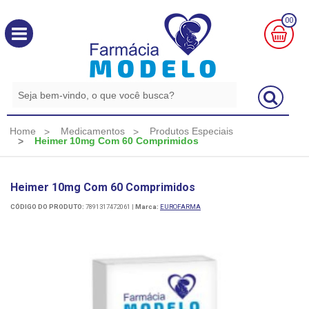
00
MINHA
CESTA
R$
0,00
Home
Medicamentos
Produtos Especiais
Heimer 10mg Com 60 Comprimidos
Heimer 10mg Com 60 Comprimidos
CÓDIGO DO PRODUTO:
7891317472061
|
Marca:
EUROFARMA