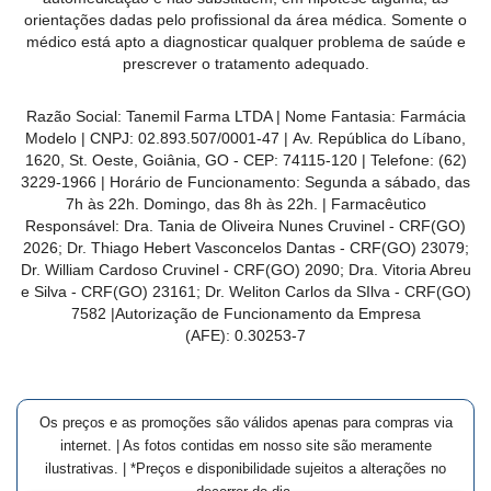
orientações dadas pelo profissional da área médica. Somente o
médico está apto a diagnosticar qualquer problema de saúde e
prescrever o tratamento adequado.
Razão Social: Tanemil Farma LTDA | Nome Fantasia: Farmácia
Modelo | CNPJ: 02.893.507/0001-47 | Av. República do Líbano,
1620, St. Oeste, Goiânia, GO - CEP: 74115-120 | Telefone: (62)
3229-1966 | Horário de Funcionamento: Segunda a sábado, das
7h às 22h. Domingo, das 8h às 22h. | Farmacêutico
Responsável: Dra. Tania de Oliveira Nunes Cruvinel - CRF(GO)
2026; Dr. Thiago Hebert Vasconcelos Dantas - CRF(GO)
23079
;
Dr. William Cardoso Cruvinel - CRF(GO) 2090; Dra. Vitoria Abreu
e Silva - CRF(GO) 23161; Dr. Weliton Carlos da SIlva - CRF(GO)
7582 |Autorização de Funcionamento da Empresa
(AFE):
0.30253-7
Os preços e as promoções são válidos apenas para compras via
internet. | As fotos contidas em nosso site são meramente
ilustrativas. | *Preços e disponibilidade sujeitos a alterações no