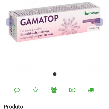
DEIXE
MINHA
INDIQUE
FORMAS
CALCULAR
SEU
LISTA
AO
DE
FRETE
COMENTÁRIO
DE
AMIGO
PAGAMENTO
DESEJOS
Produto