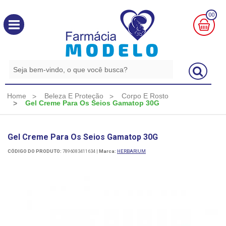
00
MINHA
CESTA
R$
0,00
Home
Beleza E Proteção
Corpo E Rosto
Gel Creme Para Os Seios Gamatop 30G
Gel Creme Para Os Seios Gamatop 30G
CÓDIGO DO PRODUTO:
7896083411634
|
Marca:
HERBARIUM