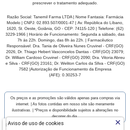
prescrever o tratamento adequado.
Razão Social: Tanemil Farma LTDA | Nome Fantasia: Farmácia
Modelo | CNPJ: 02.893.507/0001-47 | Av. República do Líbano,
1620, St. Oeste, Goiânia, GO - CEP: 74115-120 | Telefone: (62)
3229-1966 | Horário de Funcionamento: Segunda a sábado, das
7h às 22h. Domingo, das 8h às 22h. | Farmacêutico
Responsável: Dra. Tania de Oliveira Nunes Cruvinel - CRF(GO)
2026; Dr. Thiago Hebert Vasconcelos Dantas - CRF(GO)
23079
;
Dr. William Cardoso Cruvinel - CRF(GO) 2090; Dra. Vitoria Abreu
e Silva - CRF(GO) 23161; Dr. Weliton Carlos da SIlva - CRF(GO)
7582 |Autorização de Funcionamento da Empresa
(AFE):
0.30253-7
Os preços e as promoções são válidos apenas para compras via
internet. | As fotos contidas em nosso site são meramente
ilustrativas. | *Preços e disponibilidade sujeitos a alterações no
decorrer do dia.
×
Aviso de uso de cookies
Farmácia Modelo | Goiânia | Entrega Imediata e Clique-