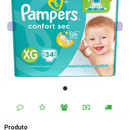
DEIXE
MINHA
INDIQUE
FORMAS
CALCULAR
SEU
LISTA
AO
DE
FRETE
COMENTÁRIO
DE
AMIGO
PAGAMENTO
DESEJOS
Produto