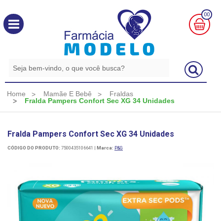
00
MINHA
CESTA
R$
0,00
Home
Mamãe E Bebê
Fraldas
Fralda Pampers Confort Sec XG 34 Unidades
Fralda Pampers Confort Sec XG 34 Unidades
CÓDIGO DO PRODUTO:
7500435106641
|
Marca:
P&G