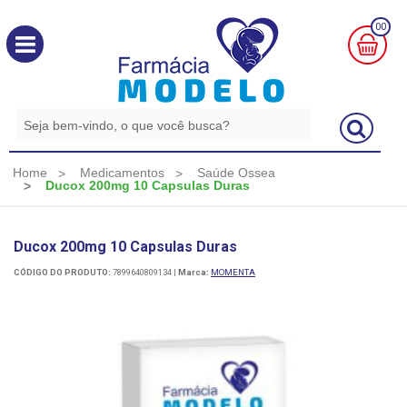
00
MINHA
CESTA
R$
0,00
Home
Medicamentos
Saúde Ossea
Ducox 200mg 10 Capsulas Duras
Ducox 200mg 10 Capsulas Duras
CÓDIGO DO PRODUTO:
7899640809134
|
Marca:
MOMENTA