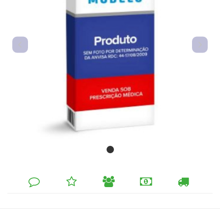
DEIXE
MINHA
INDIQUE
FORMAS
CALCULAR
SEU
LISTA
AO
DE
FRETE
COMENTÁRIO
DE
AMIGO
PAGAMENTO
DESEJOS