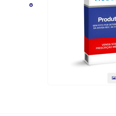
Comprimidos
CÓDIGO
DO
PRODUTO:
7896658022456
|
Marca:
ACHE