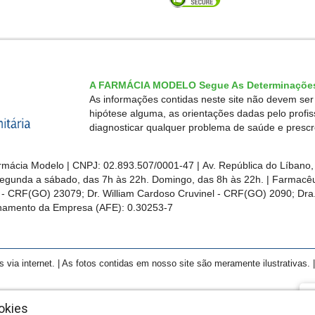
A FARMÁCIA MODELO Segue As Determinações
As informações contidas neste site não devem se
hipótese alguma, as orientações dadas pelo profi
diagnosticar qualquer problema de saúde e presc
mácia Modelo | CNPJ: 02.893.507/0001-47 | Av. República do Líbano, 
egunda a sábado, das 7h às 22h. Domingo, das 8h às 22h. | Farmacêut
s - CRF(GO)
23079
; Dr. William Cardoso Cruvinel - CRF(GO) 2090; Dra.
ionamento da Empresa (AFE):
0.30253-7
a internet. | As fotos contidas em nosso site são meramente ilustrativas. | 
F
okies