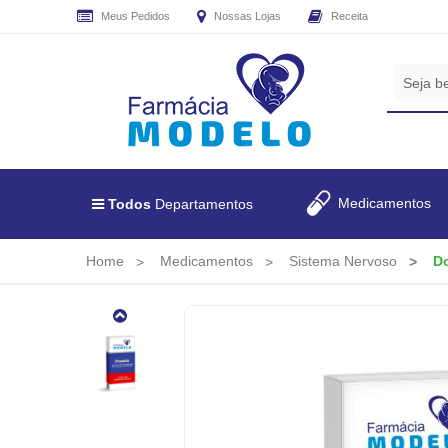
Meus Pedidos
Nossas Lojas
Receita
CADASTRE
SEU
E-
MAIL
E
RECEBA
Medicamentos
Todos
Departamentos
TODAS
AS
PROMOÇÕES
Home
Medicamentos
Sistema Nervoso
D
EXCLUSIVAS.
Dorene
Tabs
150mg,
30