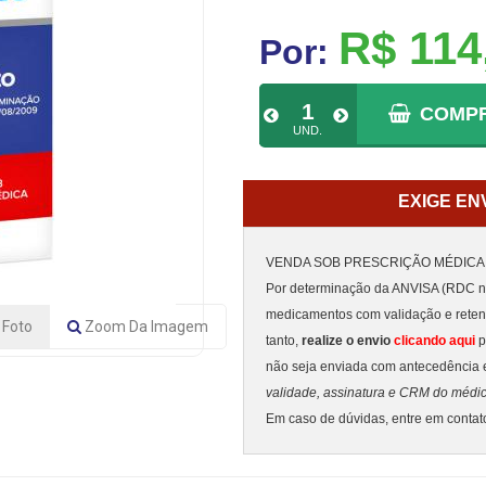
R$ 114
Por:
COMP
UND.
EXIGE EN
VENDA SOB PRESCRIÇÃO MÉDICA
Por determinação da ANVISA (RDC nº
medicamentos com validação e rete
Foto
Zoom
Da Imagem
tanto,
realize o envio
clicando aqui
p
não seja enviada com antecedência 
validade, assinatura e CRM do médi
Em caso de dúvidas, entre em conta