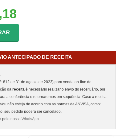
,18
RAR
VIO ANTECIPADO DE RECEITA
.
: 812 de 31 de agosto de 2023) para venda on-line de
nção da
receita
é necessário realizar o envio do receituário, por
ara a conferência e retornaremos em sequência. Caso a receita
e/ou não esteja de acordo com as normas da ANVISA, como:
co
, seu pedido poderá ser cancelado.
to pelo nosso
WhatsApp
.