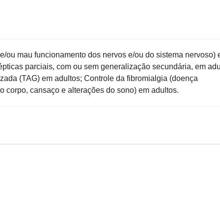
o e/ou mau funcionamento dos nervos e/ou do sistema nervoso)
lépticas parciais, com ou sem generalização secundária, em adu
zada (TAG) em adultos; Controle da fibromialgia (doença
do corpo, cansaço e alterações do sono) em adultos.