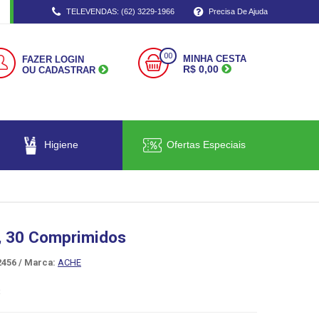
TELEVENDAS: (62) 3229-1966
Precisa De Ajuda
00
MINHA CESTA
FAZER LOGIN
R$ 0,00
OU CADASTRAR
Higiene
Ofertas Especiais
, 30 Comprimidos
456 /
Marca:
ACHE
R