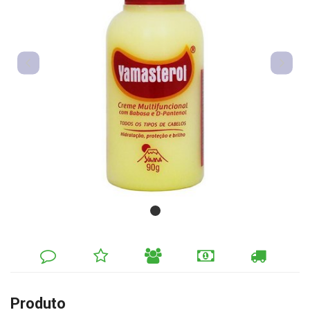
DEIXE
MINHA
INDIQUE
FORMAS
CALCULAR
SEU
LISTA
AO
DE
FRETE
COMENTÁRIO
DE
AMIGO
PAGAMENTO
DESEJOS
Produto