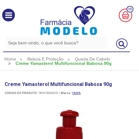
00
MINHA
CESTA
R$
0,00
Home
Beleza E Proteção
Queda De Cabelo
Creme Yamasterol Multifuncional Babosa 90g
Creme Yamasterol Multifuncional Babosa 90g
CÓDIGO DO PRODUTO:
7896150000051
|
Marca:
YAMA