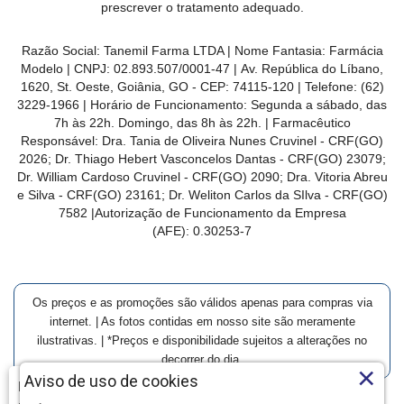
prescrever o tratamento adequado.
Razão Social: Tanemil Farma LTDA | Nome Fantasia: Farmácia
Modelo | CNPJ: 02.893.507/0001-47 | Av. República do Líbano,
1620, St. Oeste, Goiânia, GO - CEP: 74115-120 | Telefone: (62)
3229-1966 | Horário de Funcionamento: Segunda a sábado, das
7h às 22h. Domingo, das 8h às 22h. | Farmacêutico
Responsável: Dra. Tania de Oliveira Nunes Cruvinel - CRF(GO)
2026; Dr. Thiago Hebert Vasconcelos Dantas - CRF(GO)
23079
;
Dr. William Cardoso Cruvinel - CRF(GO) 2090; Dra. Vitoria Abreu
e Silva - CRF(GO) 23161; Dr. Weliton Carlos da SIlva - CRF(GO)
7582 |Autorização de Funcionamento da Empresa
(AFE):
0.30253-7
Os preços e as promoções são válidos apenas para compras via
internet. | As fotos contidas em nosso site são meramente
ilustrativas. | *Preços e disponibilidade sujeitos a alterações no
decorrer do dia.
×
Aviso de uso de cookies
Farmácia Modelo | Goiânia | Entrega Imediata e Clique-