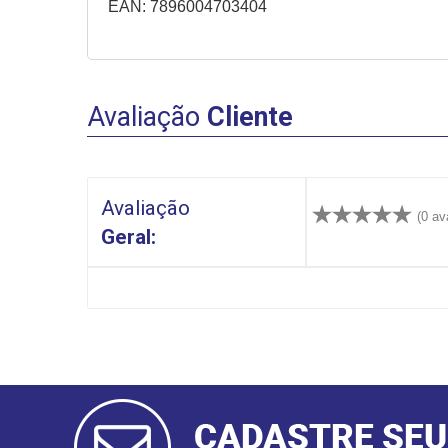
EAN: 7896004703404
Avaliação
Cliente
Avaliação
(0 av
Geral:
CADASTRAR
E-MAIL