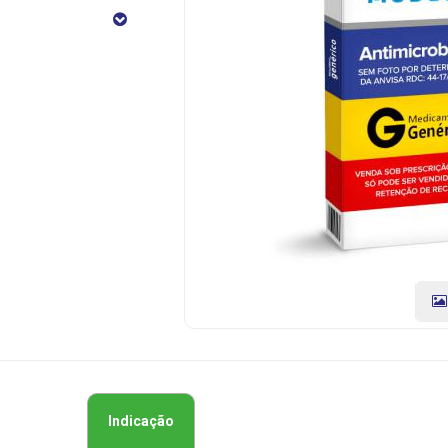
Potassio
500
+
125mg
12
Comprimidos
CÓDIGO
DO
PRODUTO:
7896004703404
|
Marca:
EMS
Indicação