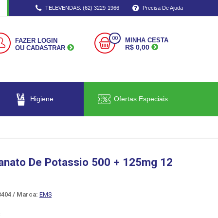
TELEVENDAS: (62) 3229-1966
Precisa De Ajuda
00
MINHA CESTA
FAZER LOGIN
R$ 0,00
OU CADASTRAR
Higiene
Ofertas Especiais
lanato De Potassio 500 + 125mg 12
404 /
Marca:
EMS
R