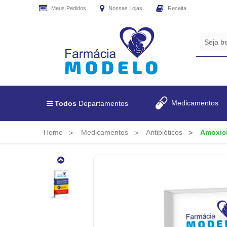
Meus Pedidos
Nossas Lojas
Receita
CADASTRE
SEU
E-
MAIL
E
RECEBA
Medicamentos
Todos
Departamentos
TODAS
AS
PROMOÇÕES
Home
Medicamentos
Antibióticos
Amoxici
EXCLUSIVAS.
Amoxicilina
+
Clavulanato
De