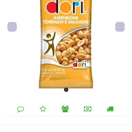
DEIXE
MINHA
INDIQUE
FORMAS
CALCULAR
SEU
LISTA
AO
DE
FRETE
COMENTÁRIO
DE
AMIGO
PAGAMENTO
DESEJOS