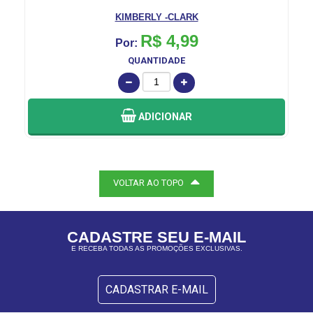
KIMBERLY -CLARK
R$ 4,99
Por:
P
QUANTIDADE
ADICIONAR
VOLTAR AO TOPO
CADASTRE SEU E-MAIL
E RECEBA TODAS AS PROMOÇÕES EXCLUSIVAS.
CADASTRAR E-MAIL