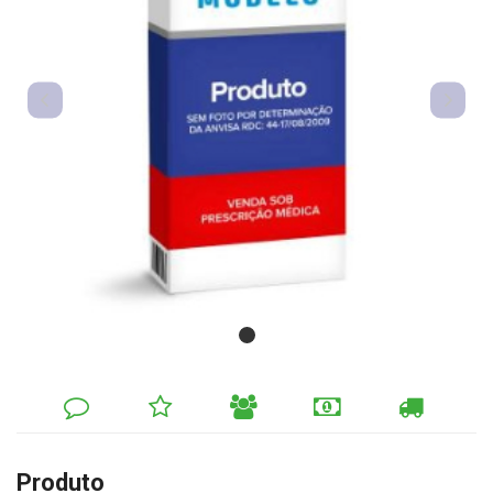
DEIXE
MINHA
INDIQUE
FORMAS
CALCULAR
SEU
LISTA
AO
DE
FRETE
COMENTÁRIO
DE
AMIGO
PAGAMENTO
DESEJOS
Produto