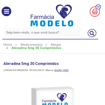
00
MINHA
CESTA
R$
0,00
Home
Medicamentos
Alergia
Aleradina 5mg 30 Comprimidos
Aleradina 5mg 30 Comprimidos
CÓDIGO DO PRODUTO:
7895296258029
|
Marca:
NOVAQ.SIGM