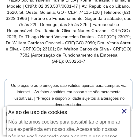
Modelo | CNPJ: 02.893.507/0001-47 | Av. República do Líbano,
1620, St. Oeste, Goiânia, GO - CEP: 74115-120 | Telefone: (62)
3229-1966 | Horário de Funcionamento: Segunda a sábado, das
7h às 22h. Domingo, das 8h às 22h. | Farmacêutico
Responsável: Dra. Tania de Oliveira Nunes Cruvinel - CRF(GO)
2026; Dr. Thiago Hebert Vasconcelos Dantas - CRF(GO)
23079
;
Dr. William Cardoso Cruvinel - CRF(GO) 2090; Dra. Vitoria Abreu
e Silva - CRF(GO) 23161; Dr. Weliton Carlos da SIlva - CRF(GO)
7582 |Autorização de Funcionamento da Empresa
(AFE):
0.30253-7
Os preços e as promoções são válidos apenas para compras via
internet. | As fotos contidas em nosso site são meramente
ilustrativas. | *Preços e disponibilidade sujeitos a alterações no
decorrer do dia.
×
Aviso de uso de cookies
Farmácia Modelo | Goiânia | Entrega Imediata e Clique-
Retire
Nós utilizamos cookies para possibilitar e aprimorar
Clique aqui...
Copyright © 2026 Farmácia Modelo - Todos os direitos
sua experiência em nosso site. Acessando nossas
reservados.
páginas você concorda com a coleta e uso desses