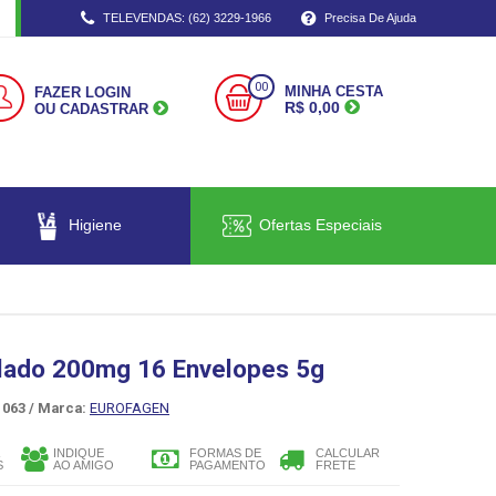
TELEVENDAS: (62) 3229-1966
Precisa De Ajuda
00
MINHA CESTA
FAZER LOGIN
R$ 0,00
OU CADASTRAR
Higiene
Ofertas Especiais
ulado 200mg 16 Envelopes 5g
063 /
Marca:
EUROFAGEN
INDIQUE
FORMAS DE
CALCULAR
S
AO AMIGO
PAGAMENTO
FRETE