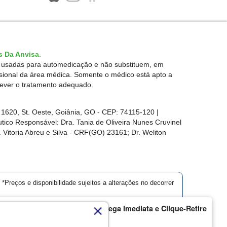
 Da Anvisa.
r usadas para automedicação e não substituem, em
ssional da área médica. Somente o médico está apto a
rever o tratamento adequado.
1620, St. Oeste, Goiânia, GO - CEP: 74115-120 |
ico Responsável: Dra. Tania de Oliveira Nunes Cruvinel
 Vitoria Abreu e Silva - CRF(GO) 23161; Dr. Weliton
*Preços e disponibilidade sujeitos a alterações no decorrer
×
armácia Modelo | Goiânia | Entrega Imediata e Clique-Retire
ique aqui...