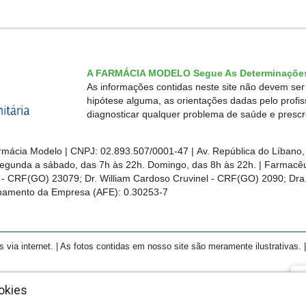
A FARMÁCIA MODELO Segue As Determinações
As informações contidas neste site não devem se
hipótese alguma, as orientações dadas pelo profi
diagnosticar qualquer problema de saúde e presc
mácia Modelo | CNPJ: 02.893.507/0001-47 | Av. República do Líbano, 
egunda a sábado, das 7h às 22h. Domingo, das 8h às 22h. | Farmacêut
s - CRF(GO)
23079
; Dr. William Cardoso Cruvinel - CRF(GO) 2090; Dra.
ionamento da Empresa (AFE):
0.30253-7
a internet. | As fotos contidas em nosso site são meramente ilustrativas. | 
F
okies
Cl