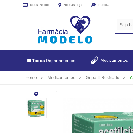
Meus Pedidos
Nossas Lojas
Receita
CADASTRE
SEU
E-
MAIL
E
RECEBA
Medicamentos
Todos
Departamentos
TODAS
AS
PROMOÇÕES
Home
Medicamentos
Gripe E Resfriado
A
EXCLUSIVAS.
Acetilcisteina
Granulado
200mg
16