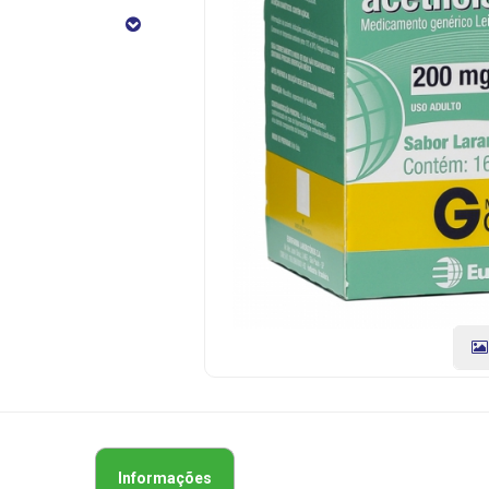
Envelopes
5g
CÓDIGO
DO
PRODUTO:
7891317001063
|
Marca:
EUROFAGEN
Informações