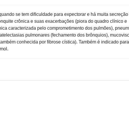
uando se tem dificuldade para expectorar e há muita secreção
nquite crônica e suas exacerbações (piora do quadro clínico e
nica caracterizada pelo comprometimento dos pulmões), pneu
/atelectasias pulmonares (fechamento dos brônquios), mucovis
também conhecida por fibrose cística). Também é indicado para
amol.