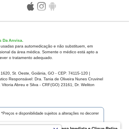
 Da Anvisa.
r usadas para automedicação e não substituem, em
ssional da área médica. Somente o médico está apto a
rever o tratamento adequado.
1620, St. Oeste, Goiânia, GO - CEP: 74115-120 |
ico Responsável: Dra. Tania de Oliveira Nunes Cruvinel
 Vitoria Abreu e Silva - CRF(GO) 23161; Dr. Weliton
*Preços e disponibilidade sujeitos a alterações no decorrer
armácia Modelo | Goiânia | Entrega Imediata e Clique-Retire