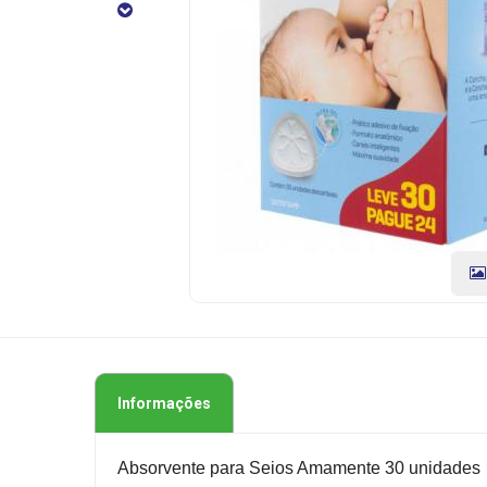
30
Unidades
CÓDIGO
DO
PRODUTO:
7897211100246
|
Marca:
SEMINA
Informações
Absorvente para Seios Amamente 30 unidades