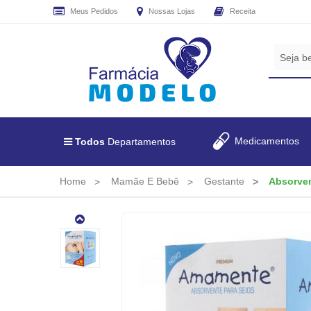
Meus Pedidos
Nossas Lojas
Receita
CADASTRE
SEU
E-
MAIL
E
RECEBA
Medicamentos
Todos
Departamentos
TODAS
AS
PROMOÇÕES
Home
Mamãe E Bebê
Gestante
Absorven
EXCLUSIVAS.
Absorvente
Para
Seios
Amamente