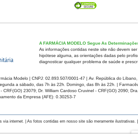
A FARMÁCIA MODELO Segue As Determinações
As informações contidas neste site não devem se
hipótese alguma, as orientações dadas pelo profi
diagnosticar qualquer problema de saúde e presc
mácia Modelo | CNPJ: 02.893.507/0001-47 | Av. República do Líbano, 
egunda a sábado, das 7h às 22h. Domingo, das 8h às 22h. | Farmacêut
s - CRF(GO)
23079
; Dr. William Cardoso Cruvinel - CRF(GO) 2090; Dra.
ionamento da Empresa (AFE):
0.30253-7
a internet. | As fotos contidas em nosso site são meramente ilustrativas. | 
F