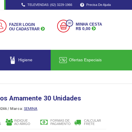
TELEVENDAS: (62) 3229-1966
Precisa De Ajuda
00
MINHA CESTA
FAZER LOGIN
R$ 0,00
OU CADASTRAR
Higiene
Ofertas Especiais
ios Amamente 30 Unidades
246 /
Marca:
SEMINA
INDIQUE
FORMAS DE
CALCULAR
S
AO AMIGO
PAGAMENTO
FRETE