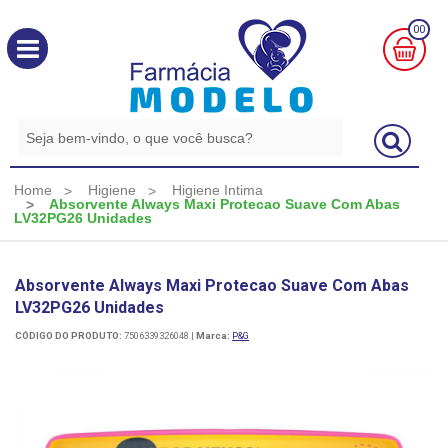
00
MINHA
CESTA
R$
0,00
Home
Higiene
Higiene Intima
Absorvente Always Maxi Protecao Suave Com Abas
LV32PG26 Unidades
Absorvente Always Maxi Protecao Suave Com Abas
LV32PG26 Unidades
CÓDIGO DO PRODUTO:
7506339326048
|
Marca:
P&G