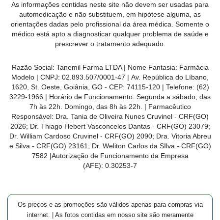
As informações contidas neste site não devem ser usadas para
automedicação e não substituem, em hipótese alguma, as
orientações dadas pelo profissional da área médica. Somente o
médico está apto a diagnosticar qualquer problema de saúde e
prescrever o tratamento adequado.
Razão Social: Tanemil Farma LTDA | Nome Fantasia: Farmácia
Modelo | CNPJ: 02.893.507/0001-47 | Av. República do Líbano,
1620, St. Oeste, Goiânia, GO - CEP: 74115-120 | Telefone: (62)
3229-1966 | Horário de Funcionamento: Segunda a sábado, das
7h às 22h. Domingo, das 8h às 22h. | Farmacêutico
Responsável: Dra. Tania de Oliveira Nunes Cruvinel - CRF(GO)
2026; Dr. Thiago Hebert Vasconcelos Dantas - CRF(GO)
23079
;
Dr. William Cardoso Cruvinel - CRF(GO) 2090; Dra. Vitoria Abreu
e Silva - CRF(GO) 23161; Dr. Weliton Carlos da SIlva - CRF(GO)
7582 |Autorização de Funcionamento da Empresa
(AFE):
0.30253-7
Os preços e as promoções são válidos apenas para compras via
internet. | As fotos contidas em nosso site são meramente