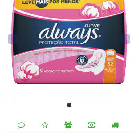
DEIXE
MINHA
INDIQUE
FORMAS
CALCULAR
SEU
LISTA
AO
DE
FRETE
COMENTÁRIO
DE
AMIGO
PAGAMENTO
DESEJOS