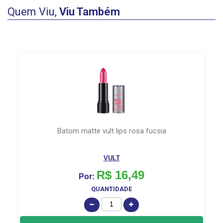
Quem Viu,
Viu Também
creme dental oral b 3d with brilliant fresh 70g
P&G
R$ 9,99
Por:
QUANTIDADE