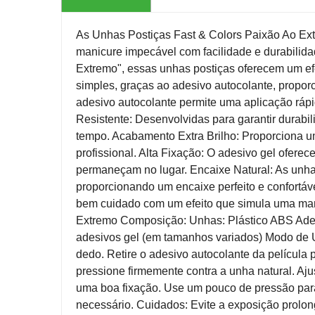
As Unhas Postiças Fast & Colors Paixão Ao Ex
manicure impecável com facilidade e durabilida
Extremo", essas unhas postiças oferecem um efe
simples, graças ao adesivo autocolante, proporci
adesivo autocolante permite uma aplicação ráp
Resistente: Desenvolvidas para garantir durabili
tempo. Acabamento Extra Brilho: Proporciona um
profissional. Alta Fixação: O adesivo gel ofere
permaneçam no lugar. Encaixe Natural: As unha
proporcionando um encaixe perfeito e confortáve
bem cuidado com um efeito que simula uma mani
Extremo Composição: Unhas: Plástico ABS Ades
adesivos gel (em tamanhos variados) Modo de 
dedo. Retire o adesivo autocolante da película p
pressione firmemente contra a unha natural. Aju
uma boa fixação. Use um pouco de pressão par
necessário. Cuidados: Evite a exposição prolon