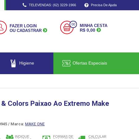
TELEVENDAS: (62) 3229-1966
Precisa De Ajuda
00
MINHA CESTA
FAZER LOGIN
R$ 0,00
OU CADASTRAR
Higiene
Ofertas Especiais
 & Colors Paixao Ao Extremo Make
945 /
Marca:
MAKE ONE
INDIQUE
FORMAS DE
CALCULAR