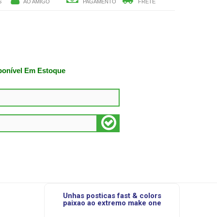
S
AO AMIGO
PAGAMENTO
FRETE
ponível Em Estoque
unhas posticas fast & colors
paixao ao extremo make one