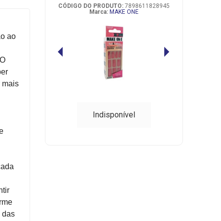
CÓDIGO DO PRODUTO:
7898611828945
Marca:
MAKE ONE
ão ao
 O
per
r mais
Indisponível
e
cada
tir
orme
e das