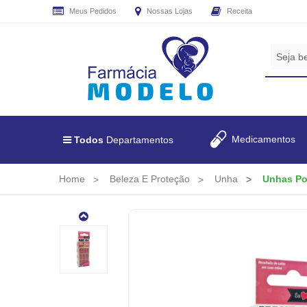
Meus Pedidos
Nossas Lojas
Receita
CADASTRE
SEU
E-
MAIL
E
RECEBA
Medicamentos
Todos
Departamentos
TODAS
AS
PROMOÇÕES
Home
Beleza E Proteção
Unha
Unhas Po
EXCLUSIVAS.
Unhas
Posticas
Fast
&