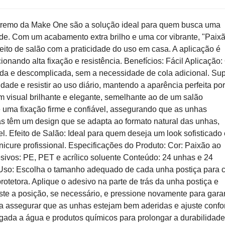
tremo da Make One são a solução ideal para quem busca uma
de. Com um acabamento extra brilho e uma cor vibrante, "Paix
ito de salão com a praticidade do uso em casa. A aplicação é
onando alta fixação e resistência. Benefícios: Fácil Aplicação:
ida e descomplicada, sem a necessidade de cola adicional. Su
dade e resistir ao uso diário, mantendo a aparência perfeita po
 visual brilhante e elegante, semelhante ao de um salão
ce uma fixação firme e confiável, assegurando que as unhas
s têm um design que se adapta ao formato natural das unhas,
l. Efeito de Salão: Ideal para quem deseja um look sofisticado 
cure profissional. Especificações do Produto: Cor: Paixão ao
ivos: PE, PET e acrílico soluente Conteúdo: 24 unhas e 24
Uso: Escolha o tamanho adequado de cada unha postiça para 
rotetora. Aplique o adesivo na parte de trás da unha postiça e
ste a posição, se necessário, e pressione novamente para garan
a assegurar que as unhas estejam bem aderidas e ajuste conf
gada a água e produtos químicos para prolongar a durabilidad