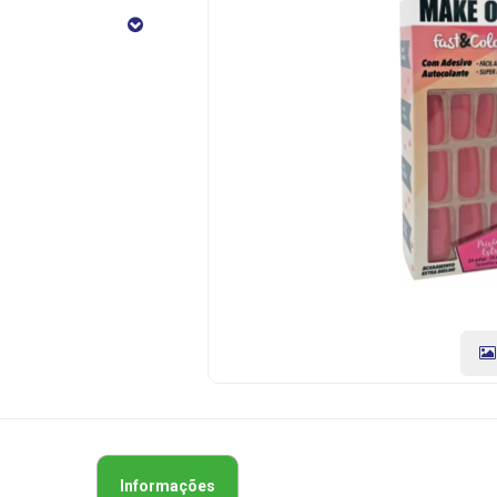
Colors
Paixao
Ao
Extremo
Make
One
CÓDIGO
DO
PRODUTO:
7898611828945
|
Marca:
MAKE
ONE
Informações