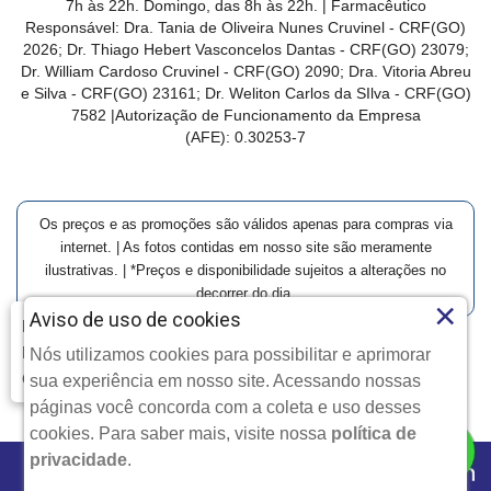
7h às 22h. Domingo, das 8h às 22h. | Farmacêutico
Responsável: Dra. Tania de Oliveira Nunes Cruvinel - CRF(GO)
2026; Dr. Thiago Hebert Vasconcelos Dantas - CRF(GO)
23079
;
Dr. William Cardoso Cruvinel - CRF(GO) 2090; Dra. Vitoria Abreu
e Silva - CRF(GO) 23161; Dr. Weliton Carlos da SIlva - CRF(GO)
7582 |Autorização de Funcionamento da Empresa
(AFE):
0.30253-7
Os preços e as promoções são válidos apenas para compras via
internet. | As fotos contidas em nosso site são meramente
ilustrativas. | *Preços e disponibilidade sujeitos a alterações no
decorrer do dia.
×
Aviso de uso de cookies
Farmácia Modelo | Goiânia | Entrega Imediata e Clique-
Retire
Nós utilizamos cookies para possibilitar e aprimorar
Clique aqui...
Copyright © 2026 Farmácia Modelo - Todos os direitos
sua experiência em nosso site. Acessando nossas
reservados.
páginas você concorda com a coleta e uso desses
cookies. Para saber mais, visite nossa
política de
privacidade
.