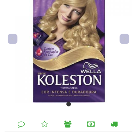
DEIXE
MINHA
INDIQUE
FORMAS
CALCULAR
SEU
LISTA
AO
DE
FRETE
COMENTÁRIO
DE
AMIGO
PAGAMENTO
DESEJOS