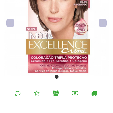
DEIXE
MINHA
INDIQUE
FORMAS
CALCULAR
SEU
LISTA
AO
DE
FRETE
COMENTÁRIO
DE
AMIGO
PAGAMENTO
DESEJOS