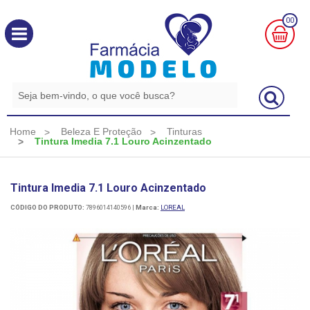
00
MINHA
CESTA
R$
0,00
Home
Beleza E Proteção
Tinturas
Tintura Imedia 7.1 Louro Acinzentado
Tintura Imedia 7.1 Louro Acinzentado
CÓDIGO DO PRODUTO:
7896014140596
|
Marca:
LOREAL