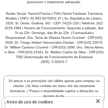
prescrever o tratamento adequado.
Razão Social: Tanemil Farma LTDA | Nome Fantasia: Farmácia
Modelo | CNPJ: 02.893.507/0001-47 | Av. República do Líbano,
1620, St. Oeste, Goiânia, GO - CEP: 74115-120 | Telefone: (62)
3229-1966 | Horário de Funcionamento: Segunda a sábado, das
7h às 22h. Domingo, das 8h às 22h. | Farmacêutico
Responsável: Dra. Tania de Oliveira Nunes Cruvinel - CRF(GO)
2026; Dr. Thiago Hebert Vasconcelos Dantas - CRF(GO)
23079
;
Dr. William Cardoso Cruvinel - CRF(GO) 2090; Dra. Vitoria Abreu
e Silva - CRF(GO) 23161; Dr. Weliton Carlos da SIlva - CRF(GO)
7582 |Autorização de Funcionamento da Empresa
(AFE):
0.30253-7
Os preços e as promoções são válidos apenas para compras via
internet. | As fotos contidas em nosso site são meramente
ilustrativas. | *Preços e disponibilidade sujeitos a alterações no
decorrer do dia.
×
Aviso de uso de cookies
Farmácia Modelo | Goiânia | Entrega Imediata e Clique-