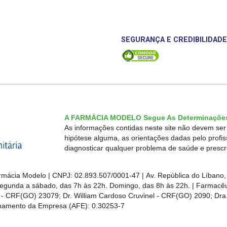
SEGURANÇA E CREDIBILIDADE
A FARMÁCIA MODELO Segue As Determinações
As informações contidas neste site não devem se
hipótese alguma, as orientações dadas pelo profi
diagnosticar qualquer problema de saúde e presc
mácia Modelo | CNPJ: 02.893.507/0001-47 | Av. República do Líbano, 
egunda a sábado, das 7h às 22h. Domingo, das 8h às 22h. | Farmacêut
s - CRF(GO)
23079
; Dr. William Cardoso Cruvinel - CRF(GO) 2090; Dra.
ionamento da Empresa (AFE):
0.30253-7