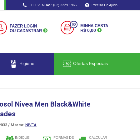
TELEVENDAS: (62) 3229-1966
Precisa De Ajuda
00
MINHA CESTA
FAZER LOGIN
R$ 0,00
OU CADASTRAR
Higiene
Ofertas Especiais
rosol Nivea Men Black&White
dades
033 /
Marca:
NIVEA
INDIQUE
FORMAS DE
CALCULAR