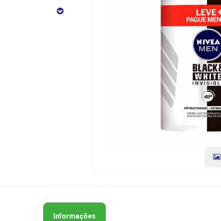
Men
Black&White
Invisible
Com
2
Unidades
CÓDIGO
DO
PRODUTO:
4005900662033
|
Marca:
NIVEA
Informações