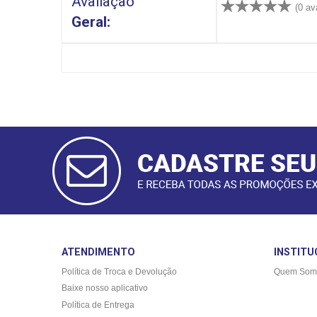
Avaliação
(0 av
Geral:
CADASTRAR
E-MAIL
ATENDIMENTO
INSTITU
Política de Troca e Devolução
Quem Som
Baixe nosso aplicativo
Política de Entrega