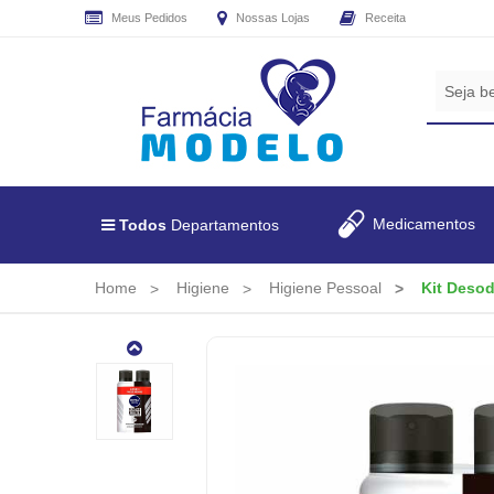
Meus Pedidos
Nossas Lojas
Receita
CADASTRE
SEU
E-
MAIL
E
RECEBA
Medicamentos
Todos
Departamentos
TODAS
AS
PROMOÇÕES
Home
Higiene
Higiene Pessoal
Kit Desod
EXCLUSIVAS.
Kit
Desodorante
Aerosol
Nivea