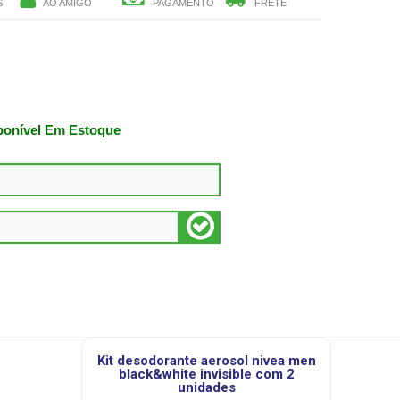
S
AO AMIGO
PAGAMENTO
FRETE
ponível Em Estoque
kit desodorante aerosol nivea men
black&white invisible com 2
unidades