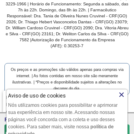
3229-1966 | Horário de Funcionamento: Segunda a sábado, das
7h às 22h. Domingo, das 8h às 22h. | Farmacêutico
Responsável: Dra. Tania de Oliveira Nunes Cruvinel - CRF(GO)
2026; Dr. Thiago Hebert Vasconcelos Dantas - CRF(GO)
23079
;
Dr. William Cardoso Cruvinel - CRF(GO) 2090; Dra. Vitoria Abreu
e Silva - CRF(GO) 23161; Dr. Weliton Carlos da SIlva - CRF(GO)
7582 |Autorização de Funcionamento da Empresa
(AFE):
0.30253-7
Os preços e as promoções são válidos apenas para compras via
internet. | As fotos contidas em nosso site são meramente
ilustrativas. | *Preços e disponibilidade sujeitos a alterações no
decorrer do dia.
×
Aviso de uso de cookies
Farmácia Modelo | Goiânia | Entrega Imediata e Clique-
Retire
Nós utilizamos cookies para possibilitar e aprimorar
Clique aqui...
Copyright © 2026 Farmácia Modelo - Todos os direitos
sua experiência em nosso site. Acessando nossas
R$ 39,99
Por:
reservados.
páginas você concorda com a coleta e uso desses
cookies. Para saber mais, visite nossa
política de
COMPRAR
privacidade
.