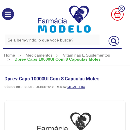
00
MINHA
CESTA
R$
0,00
Home
Medicamentos
Vitaminas E Suplementos
Dprev Caps 10000UI Com 8 Capsulas Moles
Dprev Caps 10000UI Com 8 Capsulas Moles
CÓDIGO DO PRODUTO:
7898430192241
|
Marca:
MYRALISPHA