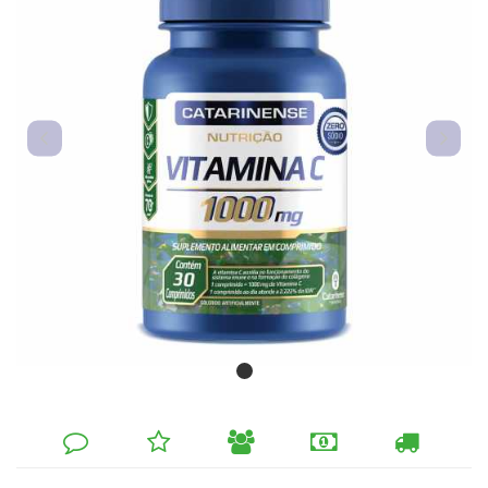
DEIXE
MINHA
INDIQUE
FORMAS
CALCULAR
SEU
LISTA
AO
DE
FRETE
COMENTÁRIO
DE
AMIGO
PAGAMENTO
DESEJOS