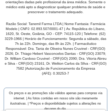
orientações dadas pelo profissional da área médica. Somente o
médico está apto a diagnosticar qualquer problema de saúde e
prescrever o tratamento adequado.
Razão Social: Tanemil Farma LTDA | Nome Fantasia: Farmácia
Modelo | CNPJ: 02.893.507/0001-47 | Av. República do Líbano,
1620, St. Oeste, Goiânia, GO - CEP: 74115-120 | Telefone: (62)
3229-1966 | Horário de Funcionamento: Segunda a sábado, das
7h às 22h. Domingo, das 8h às 22h. | Farmacêutico
Responsável: Dra. Tania de Oliveira Nunes Cruvinel - CRF(GO)
2026; Dr. Thiago Hebert Vasconcelos Dantas - CRF(GO)
23079
;
Dr. William Cardoso Cruvinel - CRF(GO) 2090; Dra. Vitoria Abreu
e Silva - CRF(GO) 23161; Dr. Weliton Carlos da SIlva - CRF(GO)
7582 |Autorização de Funcionamento da Empresa
(AFE):
0.30253-7
Os preços e as promoções são válidos apenas para compras via
internet. | As fotos contidas em nosso site são meramente
ilustrativas. | *Preços e disponibilidade sujeitos a alterações no
decorrer do dia.