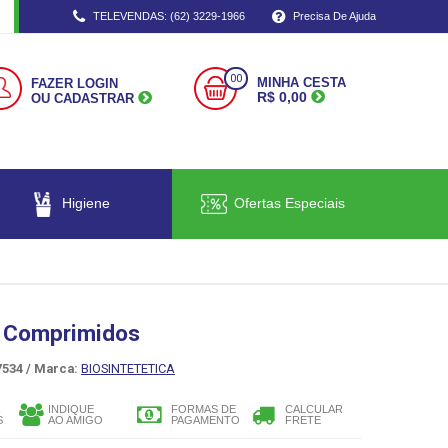
TELEVENDAS: (62) 3229-1966
Precisa De Ajuda
00
MINHA CESTA
FAZER LOGIN
R$ 0,00
OU CADASTRAR
Higiene
Ofertas Especiais
 Comprimidos
534 /
Marca:
BIOSINTETETICA
INDIQUE
FORMAS DE
CALCULAR
S
AO AMIGO
PAGAMENTO
FRETE