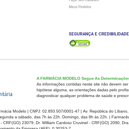
Meus Pedidos
SEGURANÇA E CREDIBILIDADE
A FARMÁCIA MODELO Segue As Determinações
As informações contidas neste site não devem se
hipótese alguma, as orientações dadas pelo profi
diagnosticar qualquer problema de saúde e presc
mácia Modelo | CNPJ: 02.893.507/0001-47 | Av. República do Líbano, 
egunda a sábado, das 7h às 22h. Domingo, das 8h às 22h. | Farmacêut
s - CRF(GO)
23079
; Dr. William Cardoso Cruvinel - CRF(GO) 2090; Dra.
ionamento da Empresa (AFE):
0.30253-7