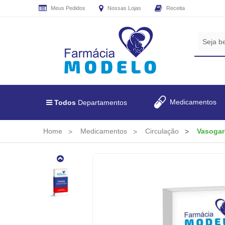
Meus Pedidos
Nossas Lojas
Receita
CADASTRE
SEU
E-
MAIL
E
RECEBA
Medicamentos
Todos
Departamentos
TODAS
AS
PROMOÇÕES
Home
Medicamentos
Circulação
Vasogar
EXCLUSIVAS.
Vasogard
100mg
60
Comprimidos