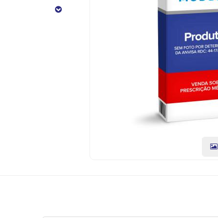
CÓDIGO
DO
PRODUTO:
7896181907534
|
Marca:
BIOSINTETETICA