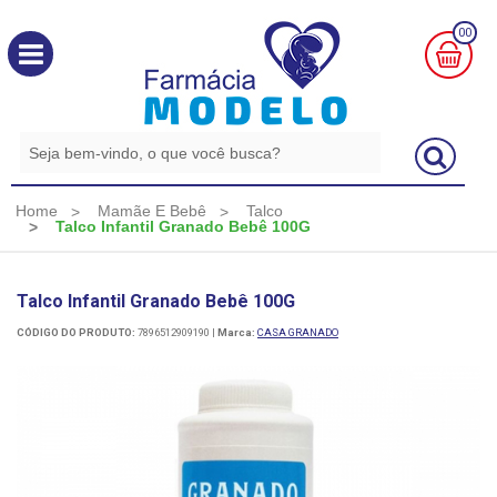
00
MINHA
CESTA
R$
0,00
Home
Mamãe E Bebê
Talco
Talco Infantil Granado Bebê 100G
Talco Infantil Granado Bebê 100G
CÓDIGO DO PRODUTO:
7896512909190
|
Marca:
CASA GRANADO