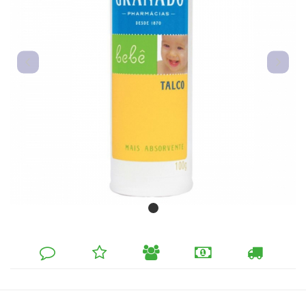
DEIXE
MINHA
INDIQUE
FORMAS
CALCULAR
SEU
LISTA
AO
DE
FRETE
COMENTÁRIO
DE
AMIGO
PAGAMENTO
DESEJOS