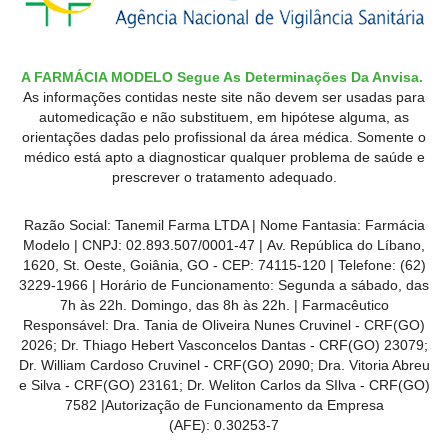
A FARMÁCIA MODELO Segue As Determinações Da Anvisa.
As informações contidas neste site não devem ser usadas para
automedicação e não substituem, em hipótese alguma, as
orientações dadas pelo profissional da área médica. Somente o
médico está apto a diagnosticar qualquer problema de saúde e
prescrever o tratamento adequado.
Razão Social: Tanemil Farma LTDA | Nome Fantasia: Farmácia
Modelo | CNPJ: 02.893.507/0001-47 | Av. República do Líbano,
1620, St. Oeste, Goiânia, GO - CEP: 74115-120 | Telefone: (62)
3229-1966 | Horário de Funcionamento: Segunda a sábado, das
7h às 22h. Domingo, das 8h às 22h. | Farmacêutico
Responsável: Dra. Tania de Oliveira Nunes Cruvinel - CRF(GO)
2026; Dr. Thiago Hebert Vasconcelos Dantas - CRF(GO)
23079
;
Dr. William Cardoso Cruvinel - CRF(GO) 2090; Dra. Vitoria Abreu
e Silva - CRF(GO) 23161; Dr. Weliton Carlos da SIlva - CRF(GO)
7582 |Autorização de Funcionamento da Empresa
(AFE):
0.30253-7