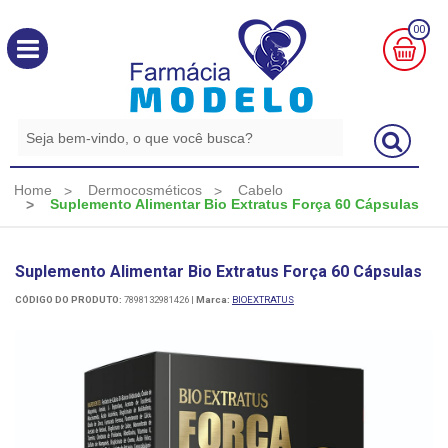
00
MINHA
CESTA
R$
0,00
Home
Dermocosméticos
Cabelo
Suplemento Alimentar Bio Extratus Força 60 Cápsulas
Suplemento Alimentar Bio Extratus Força 60 Cápsulas
CÓDIGO DO PRODUTO:
7898132981426
|
Marca:
BIOEXTRATUS