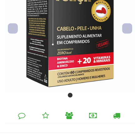
DEIXE
MINHA
INDIQUE
FORMAS
CALCULAR
SEU
LISTA
AO
DE
FRETE
COMENTÁRIO
DE
AMIGO
PAGAMENTO
DESEJOS