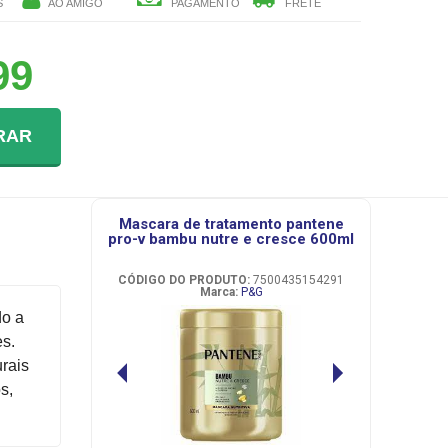
S
AO AMIGO
PAGAMENTO
FRETE
99
RAR
mascara de tratamento pantene
pro-v bambu nutre e cresce 600ml
CÓDIGO DO PRODUTO:
7500435154291
Marca:
P&G
do a
es.
rais
s,