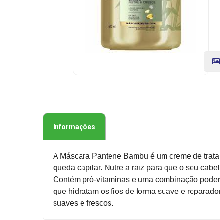
Pro-
V
Bambu
Nutre
E
Cresce
600mL
CÓDIGO
DO
PRODUTO:
Informações
7500435154291
|
Marca:
A Máscara Pantene Bambu é um creme de tratamen
P&G
queda capilar. Nutre a raiz para que o seu cabel
Contém pró-vitaminas e uma combinação poderos
que hidratam os fios de forma suave e reparador
suaves e frescos.