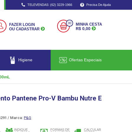
TELEVENDAS: (62) 3229-1966
Precisa De Ajuda
00
MINHA CESTA
FAZER LOGIN
R$ 0,00
OU CADASTRAR
Higiene
Ofertas Especiais
600mL
nto Pantene Pro-V Bambu Nutre E
291 /
Marca:
P&G
INDIQUE
FORMAS DE
CALCULAR