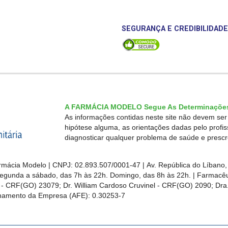
SEGURANÇA E CREDIBILIDADE
A FARMÁCIA MODELO Segue As Determinações
As informações contidas neste site não devem se
hipótese alguma, as orientações dadas pelo profi
diagnosticar qualquer problema de saúde e presc
mácia Modelo | CNPJ: 02.893.507/0001-47 | Av. República do Líbano, 
egunda a sábado, das 7h às 22h. Domingo, das 8h às 22h. | Farmacêut
s - CRF(GO)
23079
; Dr. William Cardoso Cruvinel - CRF(GO) 2090; Dra.
ionamento da Empresa (AFE):
0.30253-7