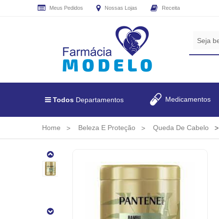
Meus Pedidos
Nossas Lojas
Receita
CADASTRE
SEU
E-
MAIL
E
RECEBA
Medicamentos
Todos
Departamentos
TODAS
AS
PROMOÇÕES
Home
Beleza E Proteção
Queda De Cabelo
EXCLUSIVAS.
Mascara
De
Tratamento
Pantene