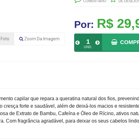
COMENTÁRIO
DE DESEJO
R$ 29,
Por:
Foto
Zoom
Da Imagem
COMP
UND.
to capilar que repara a queratina natural dos fios, prevenin
o cresça forte e saudável, além de deixá-los macios e resistent
a de Extrato de Bambu, Cafeína e Óleo de Rícino, ativos natu
a. Com fragrância agradável, para deixar os seus cabelos lindo