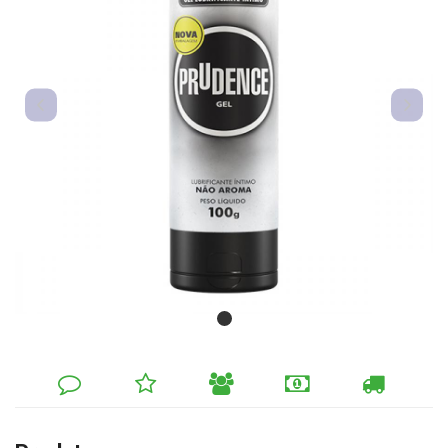
DEIXE
MINHA
INDIQUE
FORMAS
CALCULAR
SEU
LISTA
AO
DE
FRETE
COMENTÁRIO
DE
AMIGO
PAGAMENTO
DESEJOS