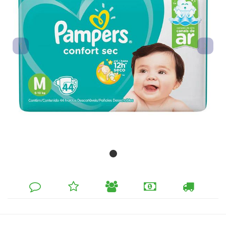
DEIXE
MINHA
INDIQUE
FORMAS
CALCULAR
SEU
LISTA
AO
DE
FRETE
COMENTÁRIO
DE
AMIGO
PAGAMENTO
DESEJOS