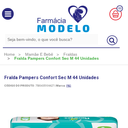
00
MINHA
CESTA
R$
0,00
Home
Mamãe E Bebê
Fraldas
Fralda Pampers Confort Sec M 44 Unidades
Fralda Pampers Confort Sec M 44 Unidades
CÓDIGO DO PRODUTO:
7500435106627
|
Marca:
P&G