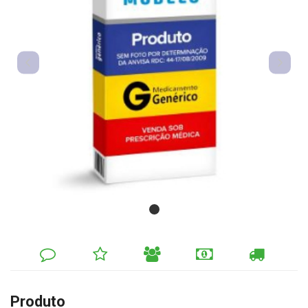
DEIXE
MINHA
INDIQUE
FORMAS
CALCULAR
SEU
LISTA
AO
DE
FRETE
COMENTÁRIO
DE
AMIGO
PAGAMENTO
DESEJOS
Produto