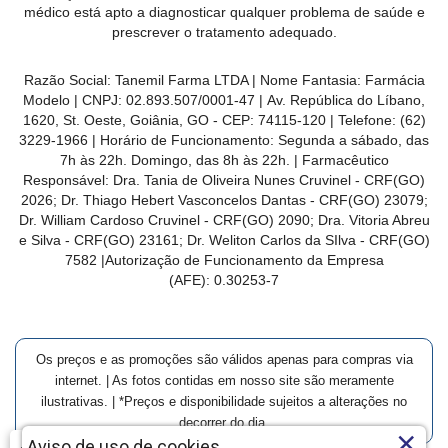
médico está apto a diagnosticar qualquer problema de saúde e
prescrever o tratamento adequado.
Razão Social: Tanemil Farma LTDA | Nome Fantasia: Farmácia
Modelo | CNPJ: 02.893.507/0001-47 | Av. República do Líbano,
1620, St. Oeste, Goiânia, GO - CEP: 74115-120 | Telefone: (62)
3229-1966 | Horário de Funcionamento: Segunda a sábado, das
7h às 22h. Domingo, das 8h às 22h. | Farmacêutico
Responsável: Dra. Tania de Oliveira Nunes Cruvinel - CRF(GO)
2026; Dr. Thiago Hebert Vasconcelos Dantas - CRF(GO)
23079
;
Dr. William Cardoso Cruvinel - CRF(GO) 2090; Dra. Vitoria Abreu
e Silva - CRF(GO) 23161; Dr. Weliton Carlos da SIlva - CRF(GO)
7582 |Autorização de Funcionamento da Empresa
(AFE):
0.30253-7
Os preços e as promoções são válidos apenas para compras via
internet. | As fotos contidas em nosso site são meramente
ilustrativas. | *Preços e disponibilidade sujeitos a alterações no
decorrer do dia.
×
Aviso de uso de cookies