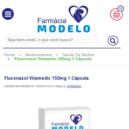
00
MINHA
CESTA
R$
0,00
Home
Medicamentos
Saúde Da Mulher
Fluconazol Vitamedic 150mg 1 Cápsula
Fluconazol Vitamedic 150mg 1 Cápsula
CÓDIGO DO PRODUTO:
7898049796151
|
Marca:
VITAMEDIC