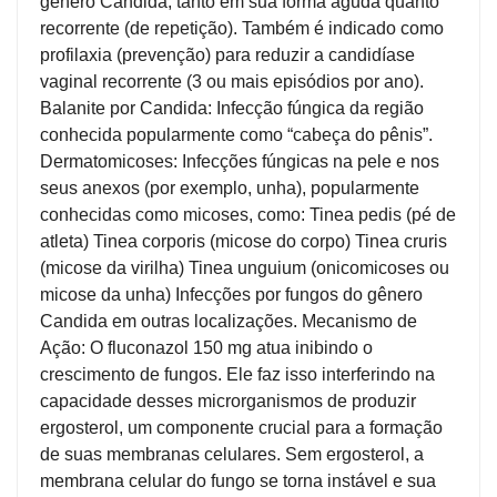
gênero Candida, tanto em sua forma aguda quanto
recorrente (de repetição). Também é indicado como
profilaxia (prevenção) para reduzir a candidíase
vaginal recorrente (3 ou mais episódios por ano).
Balanite por Candida: Infecção fúngica da região
conhecida popularmente como “cabeça do pênis”.
Dermatomicoses: Infecções fúngicas na pele e nos
seus anexos (por exemplo, unha), popularmente
conhecidas como micoses, como: Tinea pedis (pé de
atleta) Tinea corporis (micose do corpo) Tinea cruris
(micose da virilha) Tinea unguium (onicomicoses ou
micose da unha) Infecções por fungos do gênero
Candida em outras localizações. Mecanismo de
Ação: O fluconazol 150 mg atua inibindo o
crescimento de fungos. Ele faz isso interferindo na
capacidade desses microrganismos de produzir
ergosterol, um componente crucial para a formação
de suas membranas celulares. Sem ergosterol, a
membrana celular do fungo se torna instável e sua