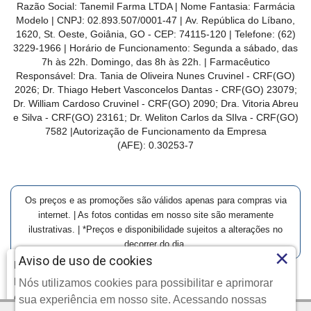
Razão Social: Tanemil Farma LTDA | Nome Fantasia: Farmácia
Modelo | CNPJ: 02.893.507/0001-47 | Av. República do Líbano,
1620, St. Oeste, Goiânia, GO - CEP: 74115-120 | Telefone: (62)
3229-1966 | Horário de Funcionamento: Segunda a sábado, das
7h às 22h. Domingo, das 8h às 22h. | Farmacêutico
Responsável: Dra. Tania de Oliveira Nunes Cruvinel - CRF(GO)
2026; Dr. Thiago Hebert Vasconcelos Dantas - CRF(GO)
23079
;
Dr. William Cardoso Cruvinel - CRF(GO) 2090; Dra. Vitoria Abreu
e Silva - CRF(GO) 23161; Dr. Weliton Carlos da SIlva - CRF(GO)
7582 |Autorização de Funcionamento da Empresa
(AFE):
0.30253-7
Os preços e as promoções são válidos apenas para compras via
internet. | As fotos contidas em nosso site são meramente
ilustrativas. | *Preços e disponibilidade sujeitos a alterações no
decorrer do dia.
×
Aviso de uso de cookies
Farmácia Modelo | Goiânia | Entrega Imediata e Clique-
Retire
Nós utilizamos cookies para possibilitar e aprimorar
Clique aqui...
Copyright © 2026 Farmácia Modelo - Todos os direitos
sua experiência em nosso site. Acessando nossas