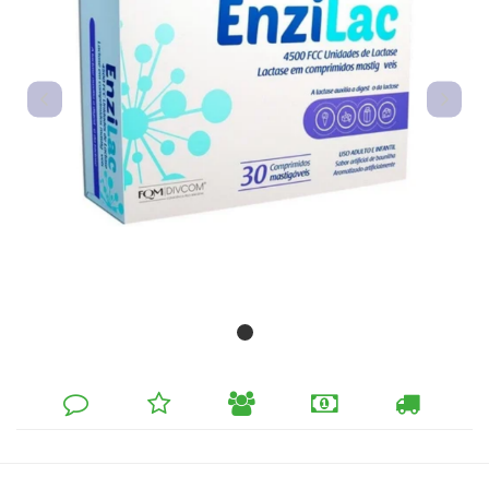
DEIXE
MINHA
INDIQUE
FORMAS
CALCULAR
SEU
LISTA
AO
DE
FRETE
COMENTÁRIO
DE
AMIGO
PAGAMENTO
DESEJOS