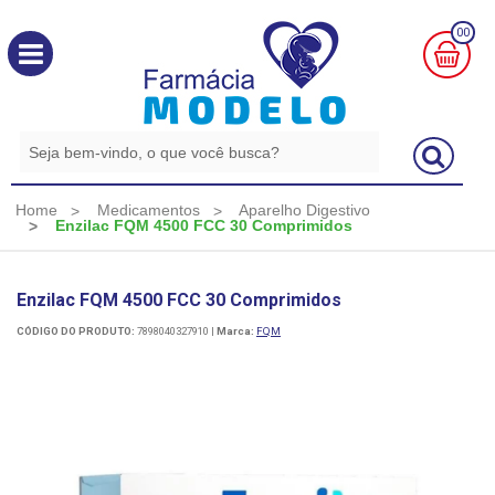
00
MINHA
CESTA
R$
0,00
Home
Medicamentos
Aparelho Digestivo
Enzilac FQM 4500 FCC 30 Comprimidos
Enzilac FQM 4500 FCC 30 Comprimidos
CÓDIGO DO PRODUTO:
7898040327910
|
Marca:
FQM