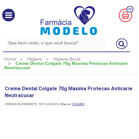
00
MINHA
CESTA
R$
0,00
Home
Higiene
Higiene Bucal
Creme Dental Colgate 70g Maxima Protecao Anticarie
Neutracucar
Creme Dental Colgate 70g Maxima Protecao Anticarie
Neutracucar
CÓDIGO DO PRODUTO:
7891024028353
|
Marca:
COLGATE