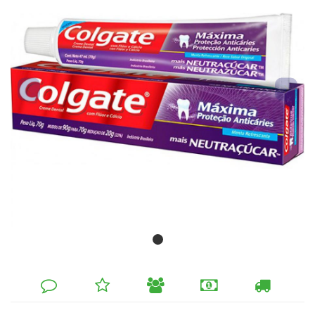
DEIXE
MINHA
INDIQUE
FORMAS
CALCULAR
SEU
LISTA
AO
DE
FRETE
COMENTÁRIO
DE
AMIGO
PAGAMENTO
DESEJOS