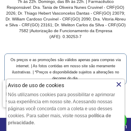
7h às 22h. Domingo, das 8h às 22h. | Farmacêutico
Responsável: Dra. Tania de Oliveira Nunes Cruvinel - CRF(GO)
2026; Dr. Thiago Hebert Vasconcelos Dantas - CRF(GO)
23079
;
Dr. William Cardoso Cruvinel - CRF(GO) 2090; Dra. Vitoria Abreu
e Silva - CRF(GO) 23161; Dr. Weliton Carlos da SIlva - CRF(GO)
7582 |Autorização de Funcionamento da Empresa
(AFE):
0.30253-7
Os preços e as promoções são válidos apenas para compras via
internet. | As fotos contidas em nosso site são meramente
ilustrativas. | *Preços e disponibilidade sujeitos a alterações no
decorrer do dia.
×
Aviso de uso de cookies
Farmácia Modelo | Goiânia | Entrega Imediata e Clique-
Retire
Nós utilizamos cookies para possibilitar e aprimorar
Clique aqui...
Copyright © 2026 Farmácia Modelo - Todos os direitos
sua experiência em nosso site. Acessando nossas
reservados.
páginas você concorda com a coleta e uso desses
cookies. Para saber mais, visite nossa
política de
privacidade
.