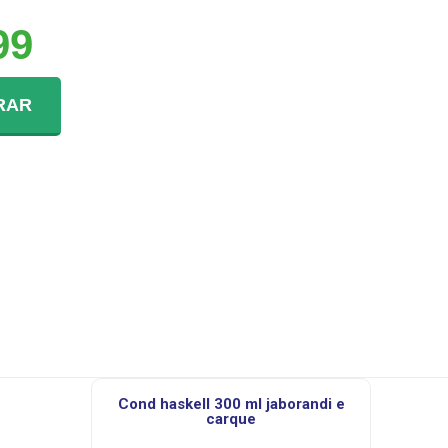
99
RAR
cond haskell 300 ml jaborandi e
carque