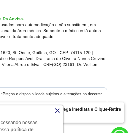
 Da Anvisa.
r usadas para automedicação e não substituem, em
ssional da área médica. Somente o médico está apto a
rever o tratamento adequado.
1620, St. Oeste, Goiânia, GO - CEP: 74115-120 |
ico Responsável: Dra. Tania de Oliveira Nunes Cruvinel
 Vitoria Abreu e Silva - CRF(GO) 23161; Dr. Weliton
*Preços e disponibilidade sujeitos a alterações no decorrer
×
armácia Modelo | Goiânia | Entrega Imediata e Clique-Retire
ique aqui...
. Acessando nossas
s.
nossa
política de