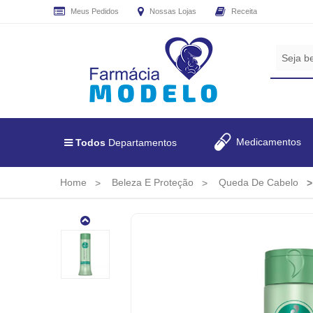
Meus Pedidos
Nossas Lojas
Receita
CADASTRE
SEU
E-
MAIL
E
RECEBA
Medicamentos
Todos
Departamentos
TODAS
AS
PROMOÇÕES
Home
Beleza E Proteção
Queda De Cabelo
EXCLUSIVAS.
COND
HASKELL
300
ML