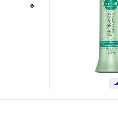
JABORANDI
E
CARQUE
CÓDIGO
DO
PRODUTO:
7898944073968
|
Marca:
HASKELL