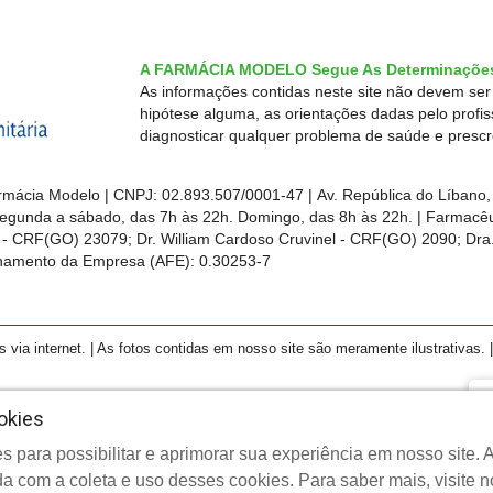
A FARMÁCIA MODELO Segue As Determinações
As informações contidas neste site não devem se
hipótese alguma, as orientações dadas pelo profi
diagnosticar qualquer problema de saúde e presc
mácia Modelo | CNPJ: 02.893.507/0001-47 | Av. República do Líbano, 
egunda a sábado, das 7h às 22h. Domingo, das 8h às 22h. | Farmacêut
s - CRF(GO)
23079
; Dr. William Cardoso Cruvinel - CRF(GO) 2090; Dra.
ionamento da Empresa (AFE):
0.30253-7
a internet. | As fotos contidas em nosso site são meramente ilustrativas. | 
F
okies
Cl
s para possibilitar e aprimorar sua experiência em nosso site
opyright © 2026 Farmácia Modelo - Todos os direitos reservado
a com a coleta e uso desses cookies. Para saber mais, visite 