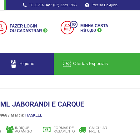
TELEVENDAS: (62) 3229-1966
Precisa De Ajuda
00
MINHA CESTA
FAZER LOGIN
R$ 0,00
OU CADASTRAR
Higiene
Ofertas Especiais
 ML JABORANDI E CARQUE
968 /
Marca:
HASKELL
INDIQUE
FORMAS DE
CALCULAR
S
AO AMIGO
PAGAMENTO
FRETE